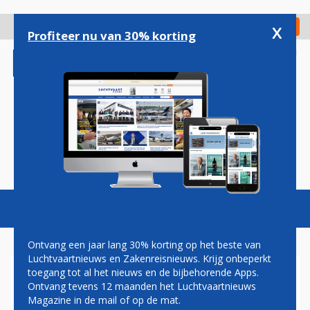
Overslaan
en
x
Digitaal Magazine
Registreer
Check in
naar
Profiteer nu van 30% korting
de
inhoud
gaan
Magazine
Podcasts
Vacatures
Toggl
naviga
Ontvang een jaar lang 30% korting op het beste van
Luchtvaartnieuws en Zakenreisnieuws. Krijg onbeperkt
toegang tot al het nieuws en de bijbehorende Apps.
EASYJET ZET VRAAGTEKENS
Ontvang tevens 12 maanden het Luchtvaartnieuws
BIJ HOGERE VLIEGTAKS
Magazine in de mail of op de mat.