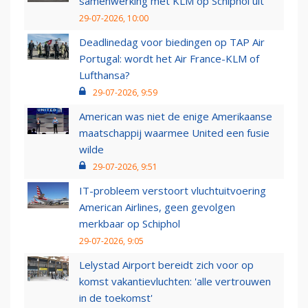
samenwerking met KLM op Schiphol uit
29-07-2026, 10:00
Deadlinedag voor biedingen op TAP Air
Portugal: wordt het Air France-KLM of
Lufthansa?
29-07-2026, 9:59
American was niet de enige Amerikaanse
maatschappij waarmee United een fusie
wilde
29-07-2026, 9:51
IT-probleem verstoort vluchtuitvoering
American Airlines, geen gevolgen
merkbaar op Schiphol
29-07-2026, 9:05
Lelystad Airport bereidt zich voor op
komst vakantievluchten: 'alle vertrouwen
in de toekomst'