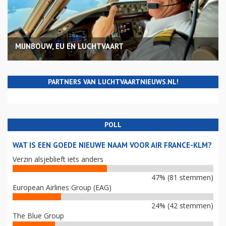
MIJNBOUW, EU EN LUCHTVAART
PARTNERS VAN LUCHTVAARTNIEUWS.NL!
POLL
WAT IS EEN GOEDE NIEUWE NAAM VOOR AIR FRANCE-KLM?
Verzin alsjeblieft iets anders
47% (81 stemmen)
European Airlines Group (EAG)
24% (42 stemmen)
The Blue Group