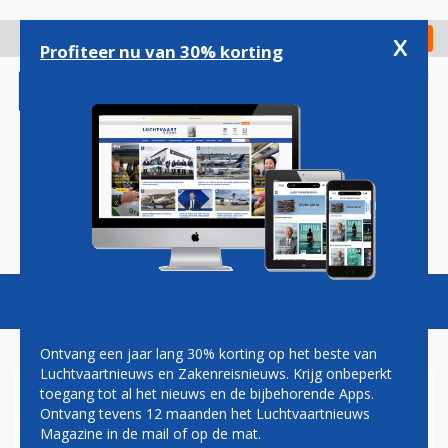
Overslaan
en
x
Digitaal Magazine
Registreer
Check in
naar
Profiteer nu van 30% korting
de
inhoud
gaan
Magazine
Podcasts
Vacatures
Toggl
naviga
Ontvang een jaar lang 30% korting op het beste van
Luchtvaartnieuws en Zakenreisnieuws. Krijg onbeperkt
toegang tot al het nieuws en de bijbehorende Apps.
SECTOR VRAAGT KABINET OM
Ontvang tevens 12 maanden het Luchtvaartnieuws
VLIEGTAKS TE INVESTEREN
Magazine in de mail of op de mat.