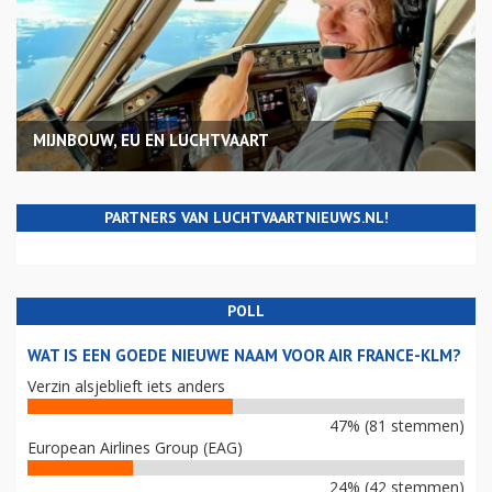
MIJNBOUW, EU EN LUCHTVAART
PARTNERS VAN LUCHTVAARTNIEUWS.NL!
POLL
WAT IS EEN GOEDE NIEUWE NAAM VOOR AIR FRANCE-KLM?
Verzin alsjeblieft iets anders
47% (81 stemmen)
European Airlines Group (EAG)
24% (42 stemmen)