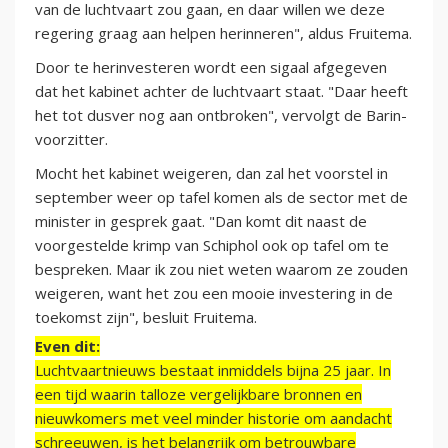
van de luchtvaart zou gaan, en daar willen we deze
regering graag aan helpen herinneren", aldus Fruitema.
Door te herinvesteren wordt een sigaal afgegeven
dat het kabinet achter de luchtvaart staat. "Daar heeft
het tot dusver nog aan ontbroken", vervolgt de Barin-
voorzitter.
Mocht het kabinet weigeren, dan zal het voorstel in
september weer op tafel komen als de sector met de
minister in gesprek gaat. "Dan komt dit naast de
voorgestelde krimp van Schiphol ook op tafel om te
bespreken. Maar ik zou niet weten waarom ze zouden
weigeren, want het zou een mooie investering in de
toekomst zijn", besluit Fruitema.
Even dit:
Luchtvaartnieuws bestaat inmiddels bijna 25 jaar. In
een tijd waarin talloze vergelijkbare bronnen en
nieuwkomers met veel minder historie om aandacht
schreeuwen, is het belangrijk om betrouwbare