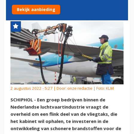
IN DUURZAME LUCHTVAART
Bekijk aanbieding
2 augustus 2022 - 5:27 | Door:
onze redactie
| Foto: KLM
SCHIPHOL - Een groep bedrijven binnen de
Nederlandse luchtvaartindustrie vraagt de
overheid om een flink deel van de vliegtaks, die
het kabinet wil ophalen, te investeren in de
ontwikkeling van schonere brandstoffen voor de