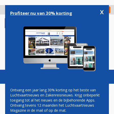
Overslaan
en
x
Digitaal Magazine
Registreer
Check in
naar
Profiteer nu van 30% korting
de
inhoud
gaan
Magazine
Podcasts
Vacatures
Toggl
naviga
Ontvang een jaar lang 30% korting op het beste van
Luchtvaartnieuws en Zakenreisnieuws. Krijg onbeperkt
toegang tot al het nieuws en de bijbehorende Apps.
LUCHTVERKEERSLEIDING
Ontvang tevens 12 maanden het Luchtvaartnieuws
NEDERLAND BEVESTIGD ALS
Magazine in de mail of op de mat.