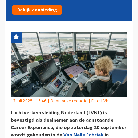
DEELNEMER AAN DE CAREER
Bekijk aanbieding
EXPERIENCE IN ROTTERDAM
17 juli 2025 - 15:46 | Door:
onze redactie
| Foto: LVNL
Luchtverkeersleiding Nederland (LVNL) is
bevestigd als deelnemer aan de aanstaande
Career Experience, die op zaterdag 20 september
wordt gehouden in de
Van Nelle Fabriek
in