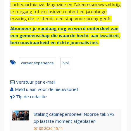
Luchtvaartnieuws Magazine en Zakenreisnieuws.nl krijg
je toegang tot exclusieve content en jarenlange
ervaring die je steeds een stap voorsprong geeft.
Abonneer je vandaag nog en word onderdeel van
een gemeenschap die waarde hecht aan kwaliteit,
betrouwbaarheid en échte journalistiek.
career experience
lvnl
Verstuur per e-mail
Meld u aan voor de nieuwsbrief
Tip de redactie
Staking cabinepersoneel Noorse tak SAS
op laatste moment afgeblazen
07-08-2026, 15:11