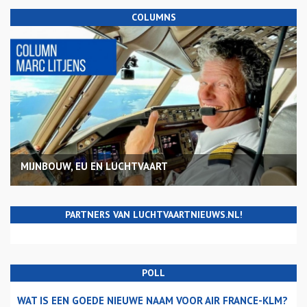
COLUMNS
MIJNBOUW, EU EN LUCHTVAART
PARTNERS VAN LUCHTVAARTNIEUWS.NL!
POLL
WAT IS EEN GOEDE NIEUWE NAAM VOOR AIR FRANCE-KLM?