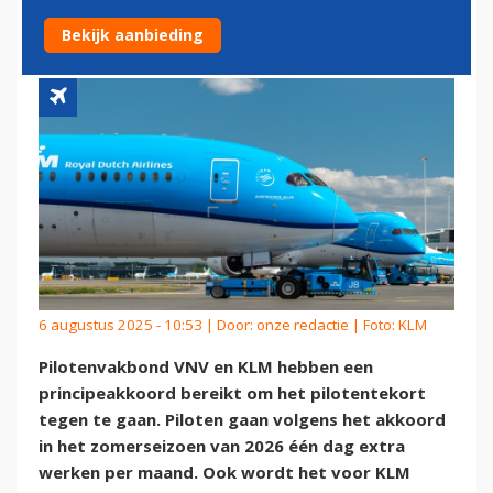
MET PILOTEN
Bekijk aanbieding
6 augustus 2025 - 10:53 | Door:
onze redactie
| Foto: KLM
Pilotenvakbond VNV en KLM hebben een
principeakkoord bereikt om het pilotentekort
tegen te gaan. Piloten gaan volgens het akkoord
in het zomerseizoen van 2026 één dag extra
werken per maand. Ook wordt het voor KLM