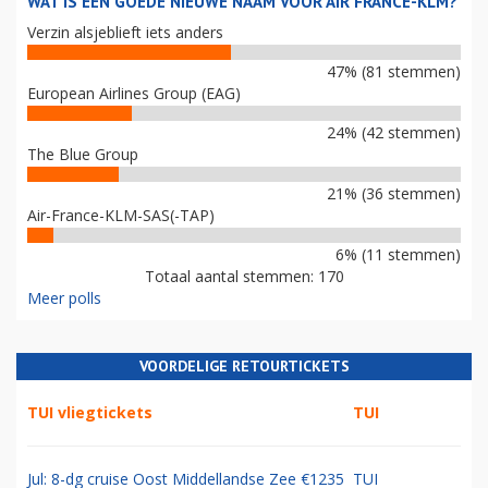
WAT IS EEN GOEDE NIEUWE NAAM VOOR AIR FRANCE-KLM?
Verzin alsjeblieft iets anders
47% (81 stemmen)
European Airlines Group (EAG)
24% (42 stemmen)
The Blue Group
21% (36 stemmen)
Air-France-KLM-SAS(-TAP)
6% (11 stemmen)
Totaal aantal stemmen: 170
Meer polls
VOORDELIGE RETOURTICKETS
TUI vliegtickets
TUI
Jul: 8-dg cruise Oost Middellandse Zee €1235
TUI