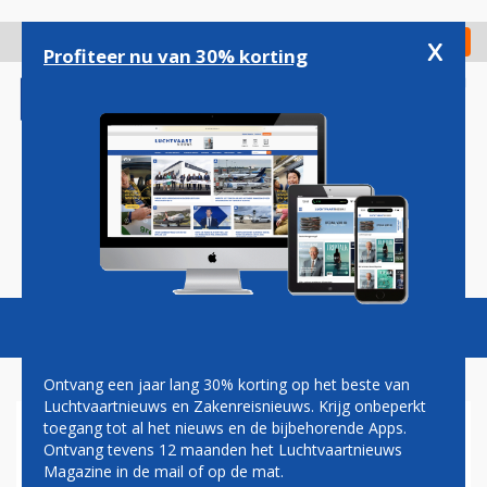
Overslaan
en
x
Digitaal Magazine
Registreer
Check in
naar
Profiteer nu van 30% korting
de
inhoud
gaan
Magazine
Podcasts
Vacatures
Toggl
naviga
Ontvang een jaar lang 30% korting op het beste van
Luchtvaartnieuws en Zakenreisnieuws. Krijg onbeperkt
toegang tot al het nieuws en de bijbehorende Apps.
KLM KAN MEER VLUCHTEN
Ontvang tevens 12 maanden het Luchtvaartnieuws
UITVOEREN NA AKKOORD
Magazine in de mail of op de mat.