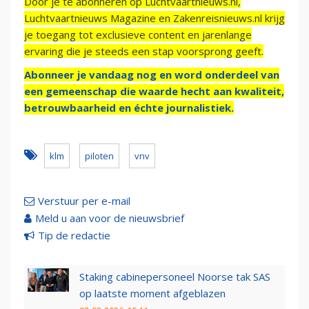
Door je te abonneren op Luchtvaartnieuws.nl,
Luchtvaartnieuws Magazine en Zakenreisnieuws.nl krijg
je toegang tot exclusieve content en jarenlange
ervaring die je steeds een stap voorsprong geeft.
Abonneer je vandaag nog en word onderdeel van
een gemeenschap die waarde hecht aan kwaliteit,
betrouwbaarheid en échte journalistiek.
klm
piloten
vnv
Verstuur per e-mail
Meld u aan voor de nieuwsbrief
Tip de redactie
Staking cabinepersoneel Noorse tak SAS
op laatste moment afgeblazen