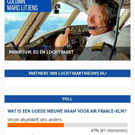
MIJNBOUW, EU EN LUCHTVAART
PARTNERS VAN LUCHTVAARTNIEUWS.NL!
POLL
WAT IS EEN GOEDE NIEUWE NAAM VOOR AIR FRANCE-KLM?
Verzin alsjeblieft iets anders
47% (81 stemmen)