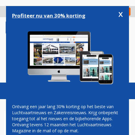
Overslaan
en
x
Digitaal Magazine
Registreer
Check in
naar
Profiteer nu van 30% korting
de
inhoud
gaan
Magazine
Podcasts
Vacatures
Toggl
naviga
Ontvang een jaar lang 30% korting op het beste van
Luchtvaartnieuws en Zakenreisnieuws. Krijg onbeperkt
toegang tot al het nieuws en de bijbehorende Apps.
DELTA IN OKTOBER VOOR
Ontvang tevens 12 maanden het Luchtvaartnieuws
HET LAATST MET MINDER
Magazine in de mail of op de mat.