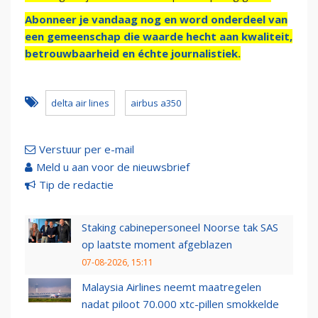
Abonneer je vandaag nog en word onderdeel van
een gemeenschap die waarde hecht aan kwaliteit,
betrouwbaarheid en échte journalistiek.
delta air lines
airbus a350
Verstuur per e-mail
Meld u aan voor de nieuwsbrief
Tip de redactie
Staking cabinepersoneel Noorse tak SAS
op laatste moment afgeblazen
07-08-2026, 15:11
Malaysia Airlines neemt maatregelen
nadat piloot 70.000 xtc-pillen smokkelde