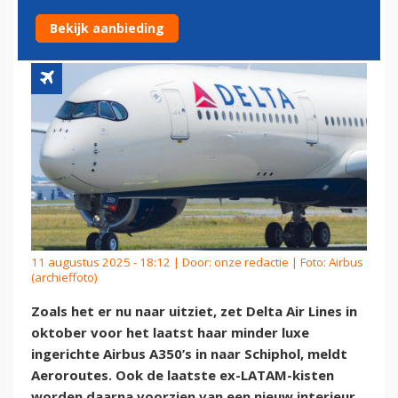
LUXE A350 NAAR SCHIPHOL
Bekijk aanbieding
11 augustus 2025 - 18:12 | Door:
onze redactie
| Foto: Airbus
(archieffoto)
Zoals het er nu naar uitziet, zet Delta Air Lines in
oktober voor het laatst haar minder luxe
ingerichte Airbus A350’s in naar Schiphol, meldt
Aeroroutes. Ook de laatste ex-LATAM-kisten
worden daarna voorzien van een nieuw interieur.