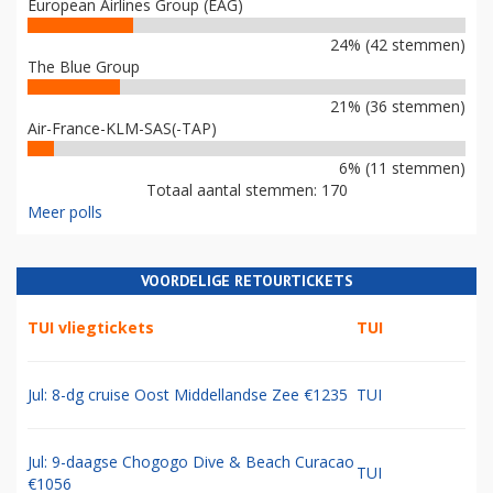
European Airlines Group (EAG)
24% (42 stemmen)
The Blue Group
21% (36 stemmen)
Air-France-KLM-SAS(-TAP)
6% (11 stemmen)
Totaal aantal stemmen: 170
Meer polls
VOORDELIGE RETOURTICKETS
TUI vliegtickets
TUI
Jul: 8-dg cruise Oost Middellandse Zee €1235
TUI
Jul: 9-daagse Chogogo Dive & Beach Curacao
TUI
€1056