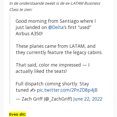
In de onderstaande tweet is de ex-LATAM Business
Class te zien:
Good morning from Santiago where I
just landed on
@Delta
’s first “used”
Airbus A350!
These planes came from LATAM, and
they currently feature the legacy cabins.
That said, color me impressed — I
actually liked the seats!
Full dispatch coming shortly. Stay
tuned ✍️
pic.twitter.com/2PnZD8p4jB
— Zach Griff (@_ZachGriff)
June 22, 2022
Even dit: