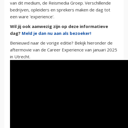
van dit medium, de Reismedia Groep. Verschillende
bedrijven, opleiders en sprekers maken de dag tot
een ware 'experience'.
Wil jij ook aanwezig zijn op deze informatieve
dag?
Meld je dan nu aan als bezoeker!
Benieuwd naar de vorige editie? Bekijk hieronder de
aftermovie van de Career Experience van januari 2025
in Utrecht.