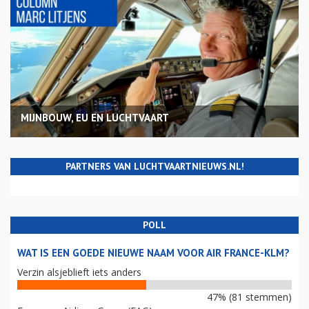
MIJNBOUW, EU EN LUCHTVAART
PARTNERS VAN LUCHTVAARTNIEUWS.NL!
POLL
WAT IS EEN GOEDE NIEUWE NAAM VOOR AIR FRANCE-KLM?
Verzin alsjeblieft iets anders
47% (81 stemmen)