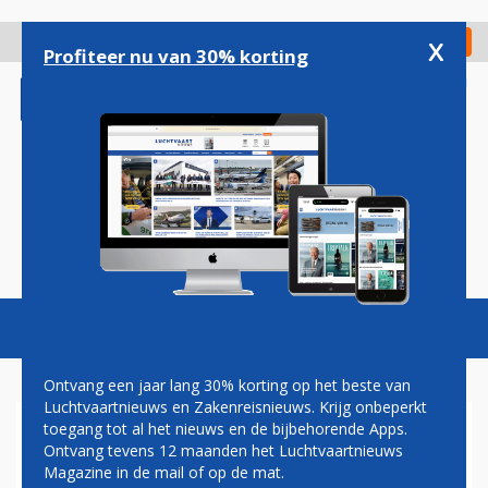
Overslaan
en
x
Digitaal Magazine
Registreer
Check in
naar
Profiteer nu van 30% korting
de
inhoud
gaan
Magazine
Podcasts
Vacatures
Toggl
naviga
Ontvang een jaar lang 30% korting op het beste van
Luchtvaartnieuws en Zakenreisnieuws. Krijg onbeperkt
toegang tot al het nieuws en de bijbehorende Apps.
VLIEGCARRIERE.NL
Ontvang tevens 12 maanden het Luchtvaartnieuws
BEVESTIGD ALS DEELNEMER
Magazine in de mail of op de mat.