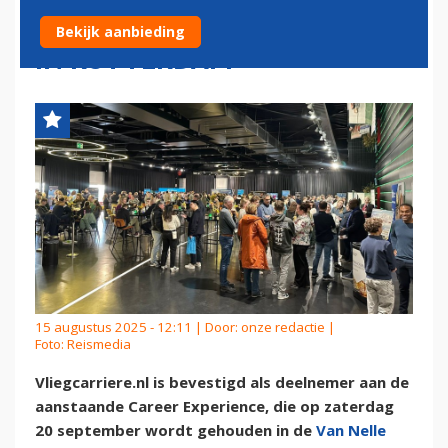
AAN DE CAREER EXPERIENCE
Bekijk aanbieding
IN ROTTERDAM
15 augustus 2025 - 12:11 | Door:
onze redactie
|
Foto: Reismedia
Vliegcarriere.nl is bevestigd als deelnemer aan de
aanstaande Career Experience, die op zaterdag
20 september wordt gehouden in de
Van Nelle