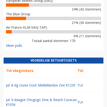
European Airlines Group (EAG)
24% (42 stemmen)
The Blue Group
21% (36 stemmen)
Air-France-KLM-SAS(-TAP)
6% (11 stemmen)
Totaal aantal stemmen: 170
Meer polls
VOORDELIGE RETOURTICKETS
TUI vliegtickets
TUI
Jul: 8-dg cruise Oost Middellandse Zee €1235
TUI
Jul: 9-daagse Chogogo Dive & Beach Curacao
TUI
€1056