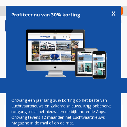
Overslaan
en
x
Digitaal Magazine
Registreer
Check in
naar
Profiteer nu van 30% korting
de
inhoud
gaan
Magazine
Podcasts
Vacatures
Toggl
naviga
Ontvang een jaar lang 30% korting op het beste van
Luchtvaartnieuws en Zakenreisnieuws. Krijg onbeperkt
toegang tot al het nieuws en de bijbehorende Apps.
VLIEGCARRIERE.NL
Ontvang tevens 12 maanden het Luchtvaartnieuws
Magazine in de mail of op de mat.