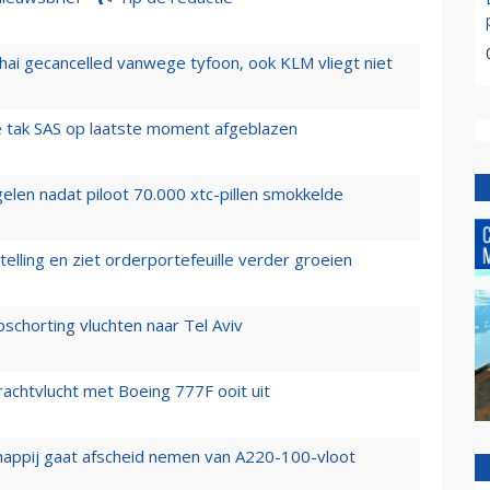
hai gecancelled vanwege tyfoon, ook KLM vliegt niet
 tak SAS op laatste moment afgeblazen
elen nadat piloot 70.000 xtc-pillen smokkelde
elling en ziet orderportefeuille verder groeien
chorting vluchten naar Tel Aviv
vrachtvlucht met Boeing 777F ooit uit
happij gaat afscheid nemen van A220-100-vloot