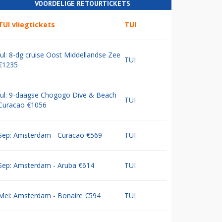
VOORDELIGE RETOURTICKETS
TUI vliegtickets
TUI
Jul: 8-dg cruise Oost Middellandse Zee
TUI
€1235
Jul: 9-daagse Chogogo Dive & Beach
TUI
Curacao €1056
Sep: Amsterdam - Curacao €569
TUI
Sep: Amsterdam - Aruba €614
TUI
Mei: Amsterdam - Bonaire €594
TUI