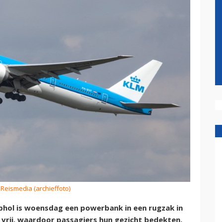
 Reismedia (archieffoto)
phol is woensdag een powerbank in een rugzak in
 vrij, waardoor passagiers hun gezicht bedekten.