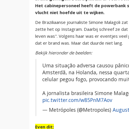
Het cabinepersoneel heeft de powerbank s
vlucht niet hoefde uit te wijken.
De Braziliaanse journaliste Simone Malagoli zat 
zette het op Instagram. Daarbij schreef ze da
leven was". Volgens haar was er eventjes vee
dat er brand was. Maar dat duurde niet lang.
Bekijk hieronder de beelden:
Uma situação adversa causou pânic
Amsterdã, na Holanda, nessa quarta-
celular pegou fogo, provocando mui
A jornalista brasileira Simone Malag
pic.twitter.com/w85PnM7Aov
— Metrópoles (@Metropoles)
August
Even dit: