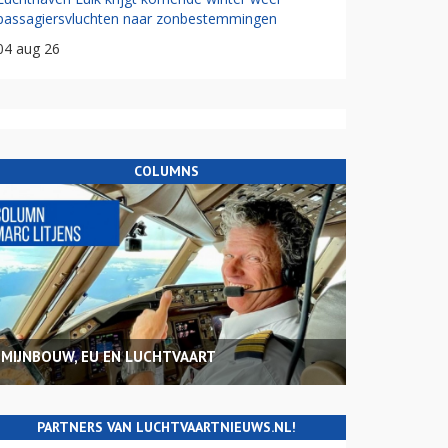
passagiersvluchten naar zonbestemmingen
04 aug 26
COLUMNS
MIJNBOUW, EU EN LUCHTVAART
PARTNERS VAN LUCHTVAARTNIEUWS.NL!