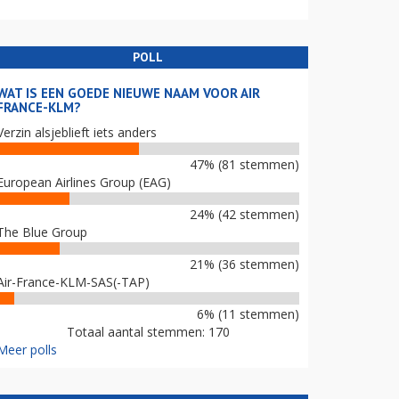
POLL
WAT IS EEN GOEDE NIEUWE NAAM VOOR AIR
FRANCE-KLM?
Verzin alsjeblieft iets anders
47% (81 stemmen)
European Airlines Group (EAG)
24% (42 stemmen)
The Blue Group
21% (36 stemmen)
Air-France-KLM-SAS(-TAP)
6% (11 stemmen)
Totaal aantal stemmen: 170
Meer polls