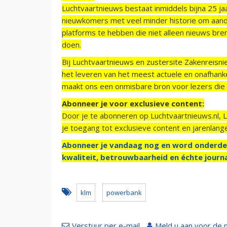
Luchtvaartnieuws bestaat inmiddels bijna 25 jaa
nieuwkomers met veel minder historie om aand
platforms te hebben die niet alleen nieuws bre
doen.
Bij Luchtvaartnieuws en zustersite Zakenreisn
het leveren van het meest actuele en onafhankel
maakt ons een onmisbare bron voor lezers die g
Abonneer je voor exclusieve content:
Door je te abonneren op Luchtvaartnieuws.nl, 
je toegang tot exclusieve content en jarenlang
Abonneer je vandaag nog en word onderde
kwaliteit, betrouwbaarheid en échte journa
klm
powerbank
Verstuur per e-mail
Meld u aan voor de 