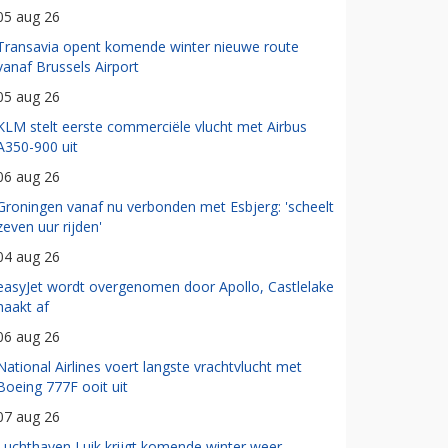
05 aug 26
Transavia opent komende winter nieuwe route
vanaf Brussels Airport
05 aug 26
KLM stelt eerste commerciële vlucht met Airbus
A350-900 uit
06 aug 26
Groningen vanaf nu verbonden met Esbjerg: 'scheelt
zeven uur rijden'
04 aug 26
easyJet wordt overgenomen door Apollo, Castlelake
haakt af
06 aug 26
National Airlines voert langste vrachtvlucht met
Boeing 777F ooit uit
07 aug 26
Luchthaven Luik krijgt komende winter weer