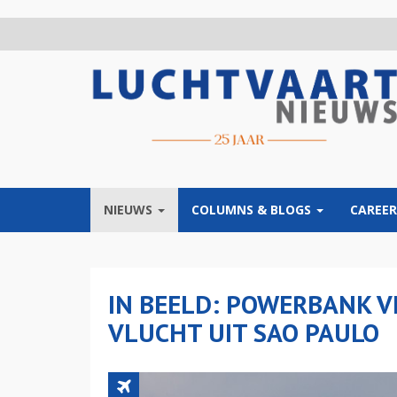
Overslaan
en
naar
de
inhoud
gaan
NIEUWS
COLUMNS & BLOGS
CAREER
IN BEELD: POWERBANK V
VLUCHT UIT SAO PAULO