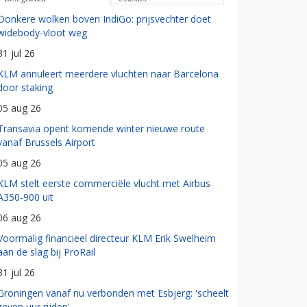
Donkere wolken boven IndiGo: prijsvechter doet
widebody-vloot weg
31 jul 26
KLM annuleert meerdere vluchten naar Barcelona
door staking
05 aug 26
Transavia opent komende winter nieuwe route
vanaf Brussels Airport
05 aug 26
KLM stelt eerste commerciële vlucht met Airbus
A350-900 uit
06 aug 26
Voormalig financieel directeur KLM Erik Swelheim
aan de slag bij ProRail
31 jul 26
Groningen vanaf nu verbonden met Esbjerg: 'scheelt
zeven uur rijden'