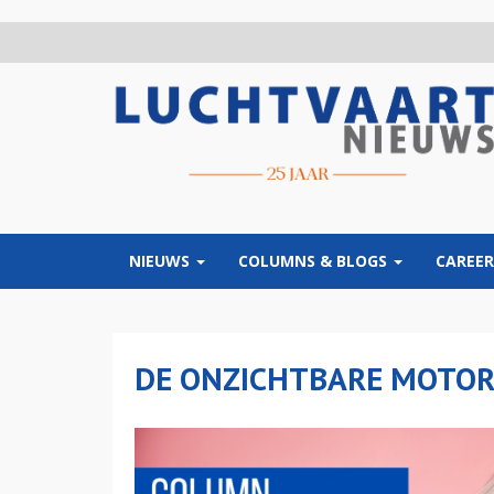
Overslaan
en
naar
de
inhoud
gaan
NIEUWS
COLUMNS & BLOGS
CAREER
DE ONZICHTBARE MOTO