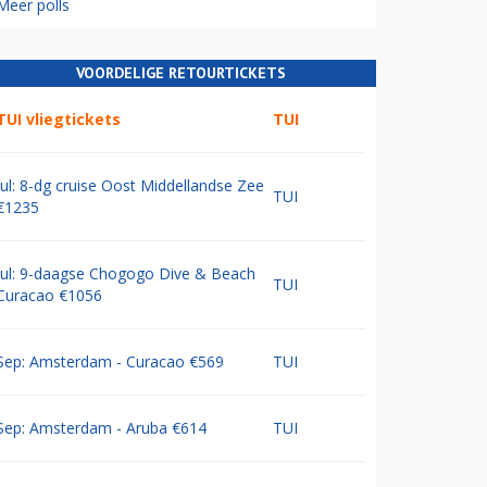
Meer polls
VOORDELIGE RETOURTICKETS
TUI vliegtickets
TUI
Jul: 8-dg cruise Oost Middellandse Zee
TUI
€1235
Jul: 9-daagse Chogogo Dive & Beach
TUI
Curacao €1056
Sep: Amsterdam - Curacao €569
TUI
Sep: Amsterdam - Aruba €614
TUI