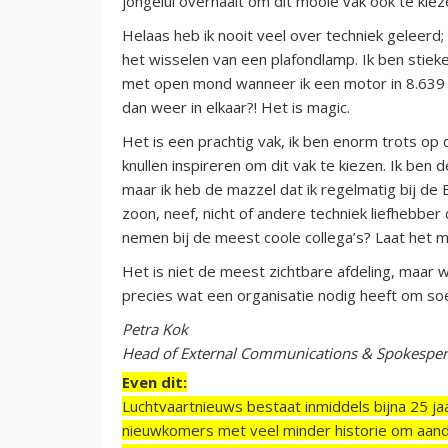
jongelui overhaalt om dit mooie vak ook te kie
Helaas heb ik nooit veel over techniek geleerd;
het wisselen van een plafondlamp. Ik ben stiek
met open mond wanneer ik een motor in 8.639 s
dan weer in elkaar?! Het is magic.
Het is een prachtig vak, ik ben enorm trots op
knullen inspireren om dit vak te kiezen. Ik ben d
maar ik heb de mazzel dat ik regelmatig bij de
zoon, neef, nicht of andere techniek liefhebber 
nemen bij de meest coole collega’s? Laat het 
Het is niet de meest zichtbare afdeling, maar 
precies wat een organisatie nodig heeft om soep
Petra Kok
H
ead of External Communications & Spokesper
Even dit:
Luchtvaartnieuws bestaat inmiddels bijna 25 jaa
nieuwkomers met veel minder historie om aand