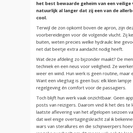
het best bewaarde geheim van een veilige 
natuurlijk al langer dat zij een van de alle
cool.
Terwijl de zon opkomt boven de apron, zijn dez
voorbereidingen voor de volgende vlucht. Zij
buiten, weten precies welke hydraulic line gevoe
net dat beetje extra aandacht nodig heeft.
Wat deze afdeling zo bijzonder maakt? De men
techniek en een neus voor veiligheid. Ze werken
weer en wind. Hun werk is geen routine, maar ee
Want een vliegtuig is geen bus: elk klein lampj
regelgeving én comfort voor de passagiers.
Toch blijft hun werk vaak onzichtbaar. Geen ap
posts van reizigers. Daarom vind ik het des te l
laatste aflevering van het afgelopen seizoen va
dat wel enige overtuigingskracht zal ik bekenne
wars van sterallures en die schijnwerpers hoe