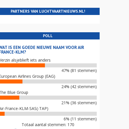
PARTNERS VAN LUCHTVAARTNIEUWS.NL!
POLL
WAT IS EEN GOEDE NIEUWE NAAM VOOR AIR
FRANCE-KLM?
Verzin alsjeblieft iets anders
47% (81 stemmen)
European Airlines Group (EAG)
24% (42 stemmen)
The Blue Group
21% (36 stemmen)
Air-France-KLM-SAS(-TAP)
6% (11 stemmen)
Totaal aantal stemmen: 170