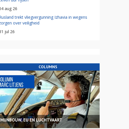
04 aug 26
Rusland trekt vliegvergunning Izhavia in wegens
zorgen over veiligheid
31 jul 26
COLUMNS
MIJNBOUW, EU EN LUCHTVAART