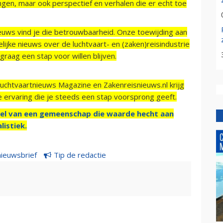
ngen, maar ook perspectief en verhalen die er echt toe
ieuws vind je die betrouwbaarheid. Onze toewijding aan
ijke nieuws over de luchtvaart- en (zaken)reisindustrie
raag een stap voor willen blijven.
Luchtvaartnieuws Magazine en Zakenreisnieuws.nl krijg
e ervaring die je steeds een stap voorsprong geeft.
el van een gemeenschap die waarde hecht aan
listiek.
nieuwsbrief
Tip de redactie