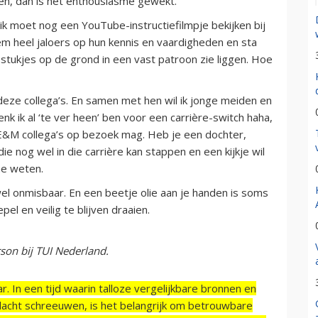
zen, dan is het enthousiasme gewekt.
 ik moet nog een YouTube-instructiefilmpje bekijken bij
em heel jaloers op hun kennis en vaardigheden en sta
tukjes op de grond in een vast patroon zie liggen. Hoe
 deze collega’s. En samen met hen wil ik jonge meiden en
enk ik al ‘te ver heen’ ben voor een carrière-switch haha,
 E&M collega’s op bezoek mag. Heb je een dochter,
die nog wel in die carrière kan stappen en een kijkje wil
me weten.
wel onmisbaar. En een beetje olie aan je handen is soms
el en veilig te blijven draaien.
son bij TUI Nederland.
r. In een tijd waarin talloze vergelijkbare bronnen en
acht schreeuwen, is het belangrijk om betrouwbare