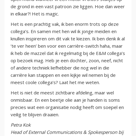
de grond in een vast patroon zie liggen. Hoe dan weer
in elkaar?! Het is magic.
Het is een prachtig vak, ik ben enorm trots op deze
collega’s. En samen met hen wil ik jonge meiden en
knullen inspireren om dit vak te kiezen. Ik ben denk ik al
‘te ver heen’ ben voor een carrière-switch haha, maar
ik heb de mazzel dat ik regelmatig bij de E&M collega’s
op bezoek mag. Heb je een dochter, zoon, neef, nicht
of andere techniek liefhebber die nog wel in die
carrière kan stappen en een kijkje wil nemen bij de
meest coole collega’s? Laat het me weten.
Het is niet de meest zichtbare afdeling, maar wel
onmisbaar. En een beetje olie aan je handen is soms
precies wat een organisatie nodig heeft om soepel en
veilig te blijven draaien.
Petra Kok
H
ead of External Communications & Spokesperson bij