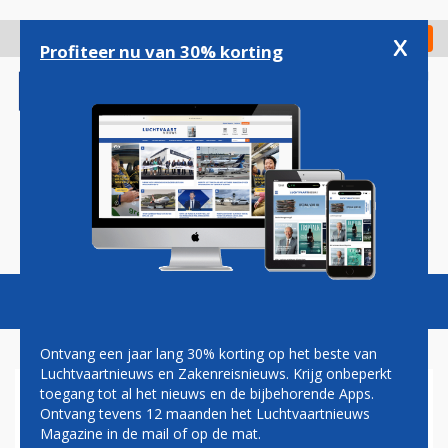
Overslaan
en
x
Digitaal Magazine
Registreer
Check in
naar
Profiteer nu van 30% korting
de
inhoud
gaan
Magazine
Podcasts
Vacatures
Toggl
naviga
Ontvang een jaar lang 30% korting op het beste van
Luchtvaartnieuws en Zakenreisnieuws. Krijg onbeperkt
toegang tot al het nieuws en de bijbehorende Apps.
DE ONZICHTBARE MOTOR
Ontvang tevens 12 maanden het Luchtvaartnieuws
Magazine in de mail of op de mat.