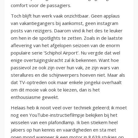
comfort voor de passagiers.
Toch blijft hun werk vaak onzichtbaar. Geen applaus
van vakantiegangers bij aankomst, geen instagram
posts van reizigers. Daarom vind ik het des te leuker
om hen in de spotlights te zetten. Zoals in de laatste
aflevering van het afgelopen seizoen van de enorm
populaire serie ‘Schiphol Airport’. Nu vergde dat wel
enige overtuigingskracht zal ik bekennen. Want hoe
passievol ze ook zijn over hun vak, ze zijn wars van
sterallures en die schijnwerpers hoeven niet. Maar als
dat TV-optreden ook maar enkele jongelui overhaalt
om dit mooie vak ook te kiezen, dan is het
enthousiasme gewekt.
Helaas heb ik nooit veel over techniek geleerd; ik moet
nog een YouTube-instructiefilmpje bekijken bij het
wisselen van een plafondlamp. Ik ben stiekem heel
jaloers op hun kennis en vaardigheden en sta met
open mond wanneer ik een motor in 8.639 stukjes op