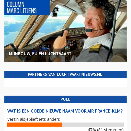
MIJNBOUW, EU EN LUCHTVAART
PARTNERS VAN LUCHTVAARTNIEUWS.NL!
POLL
WAT IS EEN GOEDE NIEUWE NAAM VOOR AIR FRANCE-KLM?
Verzin alsjeblieft iets anders
47% (81 stemmen)