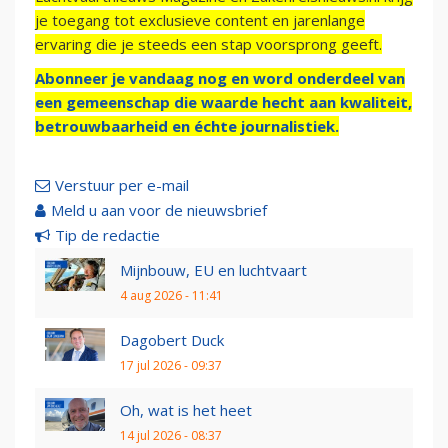
je toegang tot exclusieve content en jarenlange
ervaring die je steeds een stap voorsprong geeft.
Abonneer je vandaag nog en word onderdeel van
een gemeenschap die waarde hecht aan kwaliteit,
betrouwbaarheid en échte journalistiek.
Verstuur per e-mail
Meld u aan voor de nieuwsbrief
Tip de redactie
Mijnbouw, EU en luchtvaart
4 aug 2026 - 11:41
Dagobert Duck
17 jul 2026 - 09:37
Oh, wat is het heet
14 jul 2026 - 08:37