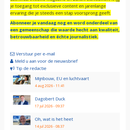
je toegang tot exclusieve content en jarenlange
ervaring die je steeds een stap voorsprong geeft.
Abonneer je vandaag nog en word onderdeel van
een gemeenschap die waarde hecht aan kwaliteit,
betrouwbaarheid en échte journalistiek.
Verstuur per e-mail
Meld u aan voor de nieuwsbrief
Tip de redactie
Mijnbouw, EU en luchtvaart
4 aug 2026 - 11:41
Dagobert Duck
17 jul 2026 - 09:37
Oh, wat is het heet
14 jul 2026 - 08:37