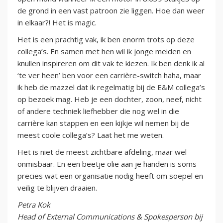
de grond in een vast patroon zie liggen. Hoe dan weer
in elkaar?! Het is magic.
Het is een prachtig vak, ik ben enorm trots op deze
collega’s. En samen met hen wil ik jonge meiden en
knullen inspireren om dit vak te kiezen. Ik ben denk ik al
‘te ver heen’ ben voor een carrière-switch haha, maar
ik heb de mazzel dat ik regelmatig bij de E&M collega’s
op bezoek mag. Heb je een dochter, zoon, neef, nicht
of andere techniek liefhebber die nog wel in die
carrière kan stappen en een kijkje wil nemen bij de
meest coole collega’s? Laat het me weten.
Het is niet de meest zichtbare afdeling, maar wel
onmisbaar. En een beetje olie aan je handen is soms
precies wat een organisatie nodig heeft om soepel en
veilig te blijven draaien.
Petra Kok
H
ead of External Communications & Spokesperson bij