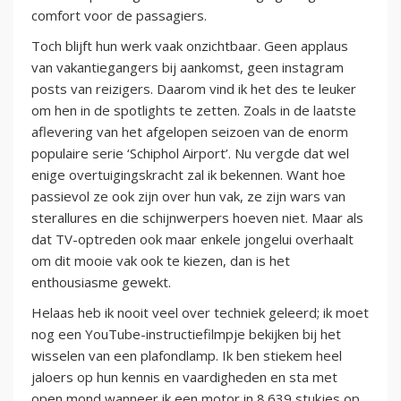
comfort voor de passagiers.
Toch blijft hun werk vaak onzichtbaar. Geen applaus
van vakantiegangers bij aankomst, geen instagram
posts van reizigers. Daarom vind ik het des te leuker
om hen in de spotlights te zetten. Zoals in de laatste
aflevering van het afgelopen seizoen van de enorm
populaire serie ‘Schiphol Airport’. Nu vergde dat wel
enige overtuigingskracht zal ik bekennen. Want hoe
passievol ze ook zijn over hun vak, ze zijn wars van
sterallures en die schijnwerpers hoeven niet. Maar als
dat TV-optreden ook maar enkele jongelui overhaalt
om dit mooie vak ook te kiezen, dan is het
enthousiasme gewekt.
Helaas heb ik nooit veel over techniek geleerd; ik moet
nog een YouTube-instructiefilmpje bekijken bij het
wisselen van een plafondlamp. Ik ben stiekem heel
jaloers op hun kennis en vaardigheden en sta met
open mond wanneer ik een motor in 8.639 stukjes op