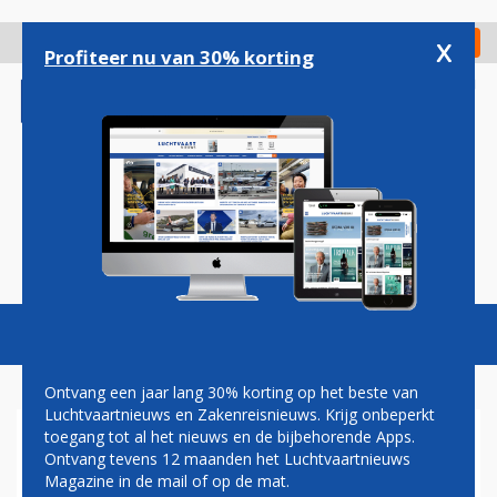
Overslaan
en
x
Digitaal Magazine
Registreer
Check in
naar
Profiteer nu van 30% korting
de
inhoud
gaan
Magazine
Podcasts
Vacatures
Toggl
naviga
Ontvang een jaar lang 30% korting op het beste van
Luchtvaartnieuws en Zakenreisnieuws. Krijg onbeperkt
toegang tot al het nieuws en de bijbehorende Apps.
DE ONZICHTBARE MOTOR
Ontvang tevens 12 maanden het Luchtvaartnieuws
Magazine in de mail of op de mat.