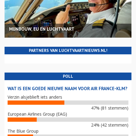
MIJNBOUW, EU EN LUCHTVAART
PARTNERS VAN LUCHTVAARTNIEUWS.NL!
POLL
WAT IS EEN GOEDE NIEUWE NAAM VOOR AIR FRANCE-KLM?
Verzin alsjeblieft iets anders
47% (81 stemmen)
European Airlines Group (EAG)
24% (42 stemmen)
The Blue Group