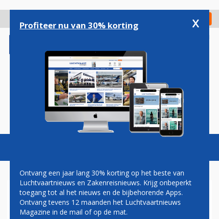
Overslaan
en
x
Digitaal Magazine
Registreer
Check in
naar
Profiteer nu van 30% korting
de
inhoud
gaan
Magazine
Podcasts
Vacatures
Toggl
naviga
Ontvang een jaar lang 30% korting op het beste van
Luchtvaartnieuws en Zakenreisnieuws. Krijg onbeperkt
toegang tot al het nieuws en de bijbehorende Apps.
LUXE VLIEGEN MAG WEER:
Ontvang tevens 12 maanden het Luchtvaartnieuws
AANTAL BOEKINGEN VOOR
Magazine in de mail of op de mat.