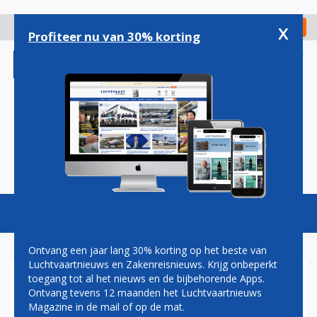
Overslaan
en
x
Digitaal Magazine
Registreer
Check in
naar
Profiteer nu van 30% korting
de
inhoud
gaan
Magazine
Podcasts
Vacatures
Toggl
naviga
Ontvang een jaar lang 30% korting op het beste van
Luchtvaartnieuws en Zakenreisnieuws. Krijg onbeperkt
toegang tot al het nieuws en de bijbehorende Apps.
ROTTERDAM AIRPORT HEEFT
Ontvang tevens 12 maanden het Luchtvaartnieuws
BESTE EERSTE HALFJAAR
Magazine in de mail of op de mat.