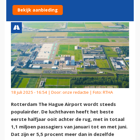
OOIT ACHTER DE RUG
Bekijk aanbieding
18 juli 2025 - 16:54 | Door:
onze redactie
| Foto: RTHA
Rotterdam The Hague Airport wordt steeds
populairder. De luchthaven heeft het beste
eerste halfjaar ooit achter de rug, met in totaal
1,1 miljoen passagiers van januari tot en met juni.
Dat zijn er 5,5 procent meer dan in dezelfde