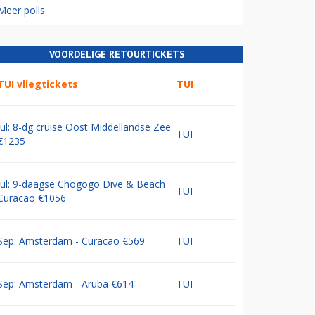
Meer polls
VOORDELIGE RETOURTICKETS
TUI vliegtickets
TUI
Jul: 8-dg cruise Oost Middellandse Zee
TUI
€1235
Jul: 9-daagse Chogogo Dive & Beach
TUI
Curacao €1056
Sep: Amsterdam - Curacao €569
TUI
Sep: Amsterdam - Aruba €614
TUI