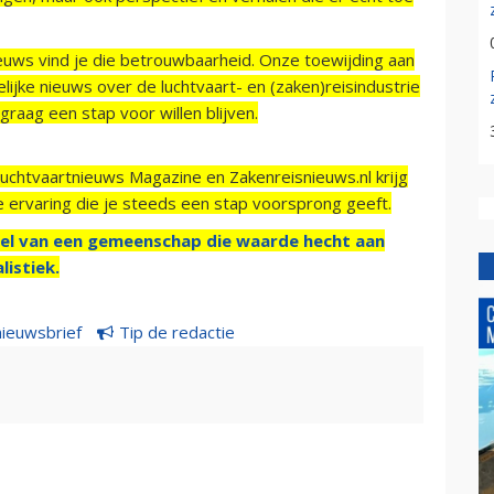
ieuws vind je die betrouwbaarheid. Onze toewijding aan
ijke nieuws over de luchtvaart- en (zaken)reisindustrie
raag een stap voor willen blijven.
Luchtvaartnieuws Magazine en Zakenreisnieuws.nl krijg
e ervaring die je steeds een stap voorsprong geeft.
el van een gemeenschap die waarde hecht aan
listiek.
nieuwsbrief
Tip de redactie