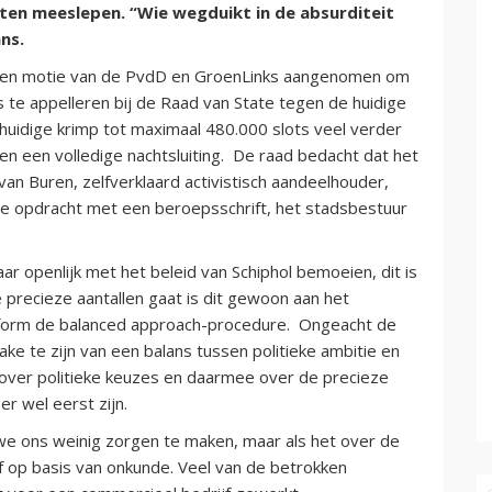
aten meeslepen. “Wie wegduikt in de absurditeit
ns.
een motie van de PvdD en GroenLinks aangenomen om
e appelleren bij de Raad van State tegen de huidige
huidige krimp tot maximaal 480.000 slots veel verder
n een volledige nachtsluiting. De raad bedacht dat het
 Buren, zelfverklaard activistisch aandeelhouder,
 de opdracht met een beroepsschrift, het stadsbestuur
ar openlijk met het beleid van Schiphol bemoeien, dit is
precieze aantallen gaat is dit gewoon aan het
onform de balanced approach-procedure. Ongeacht de
rake te zijn van een balans tussen politieke ambitie en
jn over politieke keuzes en daarmee over de precieze
er wel eerst zijn.
we ons weinig zorgen te maken, maar als het over de
ef op basis van onkunde. Veel van de betrokken