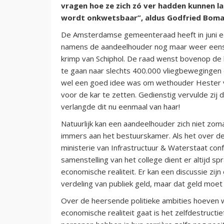
vragen hoe ze zich zó ver hadden kunnen l
wordt onkwetsbaar”, aldus Godfried Boma
De Amsterdamse gemeenteraad heeft in juni 
namens de aandeelhouder nog maar weer eens t
krimp van Schiphol. De raad wenst bovenop de 
te gaan naar slechts 400.000 vliegbewegingen e
wel een goed idee was om wethouder Hester van
voor de kar te zetten. Gedienstig vervulde zij
verlangde dit nu eenmaal van haar!
Natuurlijk kan een aandeelhouder zich niet zoma
immers aan het bestuurskamer. Als het over de 
ministerie van Infrastructuur & Waterstaat c
samenstelling van het college dient er altijd sp
economische realiteit. Er kan een discussie zi
verdeling van publiek geld, maar dat geld moet 
Over de heersende politieke ambities hoeven 
economische realiteit gaat is het zelfdestructi