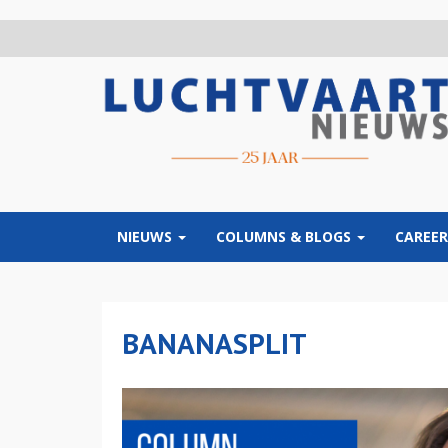
Overslaan
en
naar
de
inhoud
gaan
NIEUWS
COLUMNS & BLOGS
CAREER
BANANASPLIT