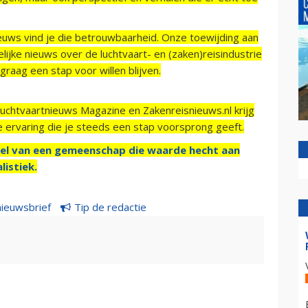
ieuws vind je die betrouwbaarheid. Onze toewijding aan
ijke nieuws over de luchtvaart- en (zaken)reisindustrie
raag een stap voor willen blijven.
Luchtvaartnieuws Magazine en Zakenreisnieuws.nl krijg
e ervaring die je steeds een stap voorsprong geeft.
el van een gemeenschap die waarde hecht aan
listiek.
nieuwsbrief
Tip de redactie