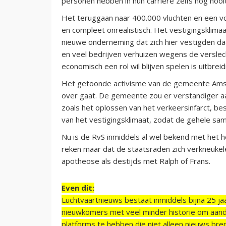
personen hebben in hun carrière zelfs nog nooi
Het teruggaan naar 400.000 vluchten en een vol
en compleet onrealistisch. Het vestigingsklimaa
nieuwe onderneming dat zich hier vestigden daa
en veel bedrijven verhuizen wegens de verslech
economisch een rol wil blijven spelen is uitbrei
Het getoonde activisme van de gemeente Amster
over gaat. De gemeente zou er verstandiger 
zoals het oplossen van het verkeersinfarct, bes
van het vestigingsklimaat, zodat de gehele sam
Nu is de RvS inmiddels al wel bekend met het h
reken maar dat de staatsraden zich verkneukelen
apotheose als destijds met Ralph of Frans.
Even dit:
Luchtvaartnieuws bestaat inmiddels bijna 25 jaa
nieuwkomers met veel minder historie om aand
platforms te hebben die niet alleen nieuws bre