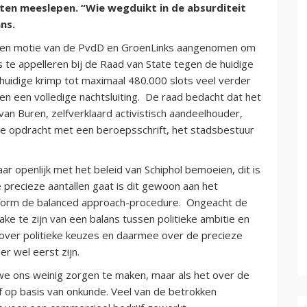
aten meeslepen. “Wie wegduikt in de absurditeit
ns.
een motie van de PvdD en GroenLinks aangenomen om
e appelleren bij de Raad van State tegen de huidige
huidige krimp tot maximaal 480.000 slots veel verder
n een volledige nachtsluiting. De raad bedacht dat het
 Buren, zelfverklaard activistisch aandeelhouder,
 de opdracht met een beroepsschrift, het stadsbestuur
ar openlijk met het beleid van Schiphol bemoeien, dit is
precieze aantallen gaat is dit gewoon aan het
onform de balanced approach-procedure. Ongeacht de
rake te zijn van een balans tussen politieke ambitie en
jn over politieke keuzes en daarmee over de precieze
er wel eerst zijn.
we ons weinig zorgen te maken, maar als het over de
ef op basis van onkunde. Veel van de betrokken