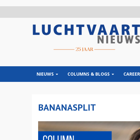
Overslaan
en
naar
de
inhoud
gaan
NIEUWS
COLUMNS & BLOGS
CAREER
BANANASPLIT