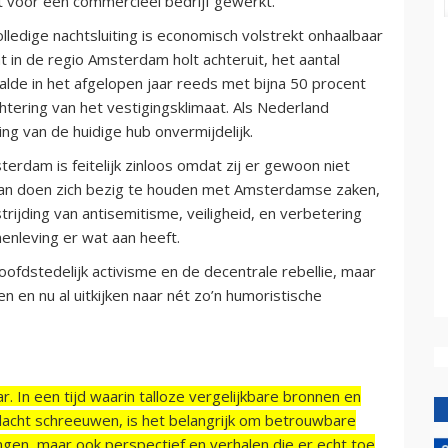
t voor een commercieel bedrijf gewerkt.
ledige nachtsluiting is economisch volstrekt onhaalbaar
t in de regio Amsterdam holt achteruit, het aantal
lde in het afgelopen jaar reeds met bijna 50 procent
tering van het vestigingsklimaat. Als Nederland
ding van de huidige hub onvermijdelijk.
dam is feitelijk zinloos omdat zij er gewoon niet
aan doen zich bezig te houden met Amsterdamse zaken,
trijding van antisemitisme, veiligheid, en verbetering
enleving er wat aan heeft.
oofdstedelijk activisme en de decentrale rebellie, maar
 en nu al uitkijken naar nét zo’n humoristische
r. In een tijd waarin talloze vergelijkbare bronnen en
acht schreeuwen, is het belangrijk om betrouwbare
ngen, maar ook perspectief en verhalen die er echt toe