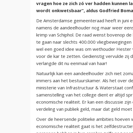
vragen hoe ze zich zó ver hadden kunnen l
wordt onkwetsbaar”, aldus Godfried Boma
De Amsterdamse gemeenteraad heeft in juni 
namens de aandeelhouder nog maar weer eens t
krimp van Schiphol. De raad wenst bovenop de 
te gaan naar slechts 400.000 vliegbewegingen e
wel een goed idee was om wethouder Hester van
voor de kar te zetten. Gedienstig vervulde zij
verlangde dit nu eenmaal van haar!
Natuurlijk kan een aandeelhouder zich niet zoma
immers aan het bestuurskamer. Als het over de 
ministerie van Infrastructuur & Waterstaat c
samenstelling van het college dient er altijd sp
economische realiteit. Er kan een discussie zi
verdeling van publiek geld, maar dat geld moet 
Over de heersende politieke ambities hoeven 
economische realiteit gaat is het zelfdestructi