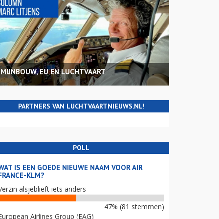
MIJNBOUW, EU EN LUCHTVAART
PARTNERS VAN LUCHTVAARTNIEUWS.NL!
POLL
WAT IS EEN GOEDE NIEUWE NAAM VOOR AIR
FRANCE-KLM?
Verzin alsjeblieft iets anders
47% (81 stemmen)
European Airlines Group (EAG)