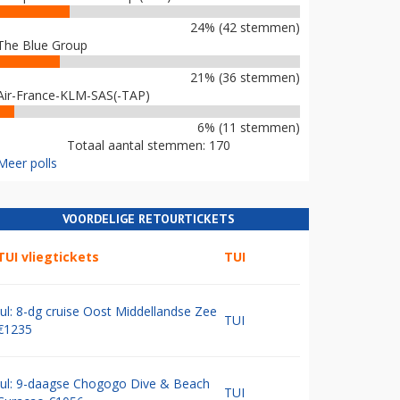
24% (42 stemmen)
The Blue Group
21% (36 stemmen)
Air-France-KLM-SAS(-TAP)
6% (11 stemmen)
Totaal aantal stemmen: 170
Meer polls
VOORDELIGE RETOURTICKETS
TUI vliegtickets
TUI
Jul: 8-dg cruise Oost Middellandse Zee
TUI
€1235
Jul: 9-daagse Chogogo Dive & Beach
TUI