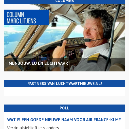
COLUMNS
MIJNBOUW, EU EN LUCHTVAART
PARTNERS VAN LUCHTVAARTNIEUWS.NL!
POLL
WAT IS EEN GOEDE NIEUWE NAAM VOOR AIR FRANCE-KLM?
Verzin alsjeblieft iets anders