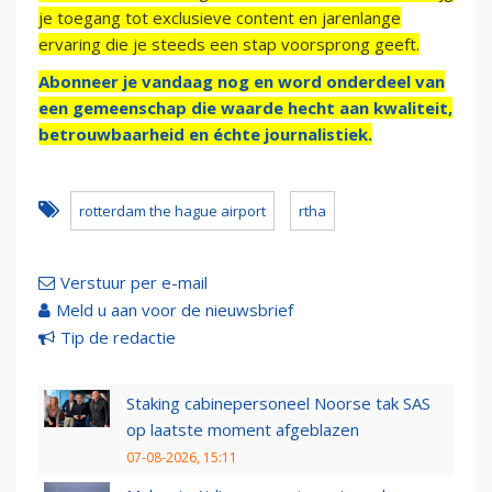
je toegang tot exclusieve content en jarenlange
ervaring die je steeds een stap voorsprong geeft.
Abonneer je vandaag nog en word onderdeel van
een gemeenschap die waarde hecht aan kwaliteit,
betrouwbaarheid en échte journalistiek.
rotterdam the hague airport
rtha
Verstuur per e-mail
Meld u aan voor de nieuwsbrief
Tip de redactie
Staking cabinepersoneel Noorse tak SAS
op laatste moment afgeblazen
07-08-2026, 15:11