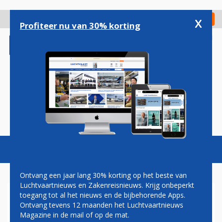
Overslaan
en
x
Digitaal Magazine
Registreer
Check in
naar
Profiteer nu van 30% korting
de
inhoud
gaan
Magazine
Podcasts
Vacatures
Toggl
naviga
Ontvang een jaar lang 30% korting op het beste van
Luchtvaartnieuws en Zakenreisnieuws. Krijg onbeperkt
toegang tot al het nieuws en de bijbehorende Apps.
ROTTERDAM AIRPORT
Ontvang tevens 12 maanden het Luchtvaartnieuws
GESTART MET NIEUWE
Magazine in de mail of op de mat.