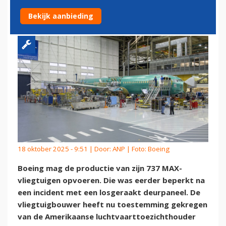
TE VOEREN
Bekijk aanbieding
18 oktober 2025 - 9:51 | Door:
ANP
| Foto: Boeing
Boeing mag de productie van zijn 737 MAX-
vliegtuigen opvoeren. Die was eerder beperkt na
een incident met een losgeraakt deurpaneel. De
vliegtuigbouwer heeft nu toestemming gekregen
van de Amerikaanse luchtvaarttoezichthouder