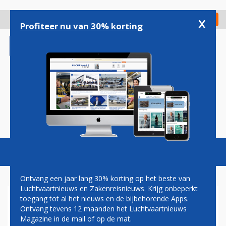
Overslaan
en
x
Digitaal Magazine
Registreer
Check in
naar
Profiteer nu van 30% korting
de
inhoud
gaan
Magazine
Podcasts
Vacatures
Toggl
naviga
Ontvang een jaar lang 30% korting op het beste van
Luchtvaartnieuws en Zakenreisnieuws. Krijg onbeperkt
toegang tot al het nieuws en de bijbehorende Apps.
BOEING KRIJGT GROEN LICHT
Ontvang tevens 12 maanden het Luchtvaartnieuws
OM PRODUCTIE 737 MAX OP
Magazine in de mail of op de mat.