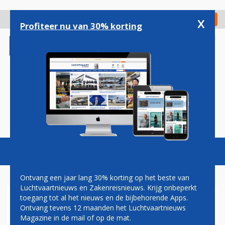
Overslaan
en
x
Digitaal Magazine
Registreer
Check in
naar
Profiteer nu van 30% korting
de
inhoud
gaan
Magazine
Podcasts
Vacatures
Toggl
naviga
Ontvang een jaar lang 30% korting op het beste van
Luchtvaartnieuws en Zakenreisnieuws. Krijg onbeperkt
toegang tot al het nieuws en de bijbehorende Apps.
SAS ONWEERSTAANBAAR
Ontvang tevens 12 maanden het Luchtvaartnieuws
VOOR AIR FRANCE-KLM:
Magazine in de mail of op de mat.