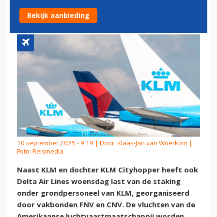
DOOR STAKING BIJ KLM
Bekijk aanbieding
10 september 2025 - 9:19 | Door:
Klaas-Jan van Woerkom
|
Foto: Reismedia
Naast KLM en dochter KLM Cityhopper heeft ook
Delta Air Lines woensdag last van de staking
onder grondpersoneel van KLM, georganiseerd
door vakbonden FNV en CNV. De vluchten van de
Amerikaanse luchtvaartmaatschappij worden