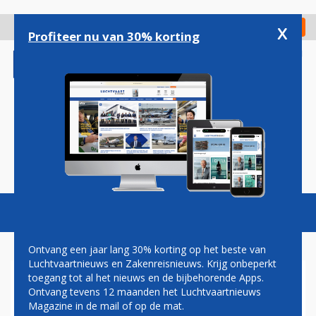
Overslaan
en
x
Digitaal Magazine
Registreer
Check in
naar
Profiteer nu van 30% korting
de
inhoud
gaan
Magazine
Podcasts
Vacatures
Toggl
naviga
Ontvang een jaar lang 30% korting op het beste van
Luchtvaartnieuws en Zakenreisnieuws. Krijg onbeperkt
toegang tot al het nieuws en de bijbehorende Apps.
OOK DELTA ANNULEERT
Ontvang tevens 12 maanden het Luchtvaartnieuws
VLUCHTEN OP SCHIPHOL
Magazine in de mail of op de mat.