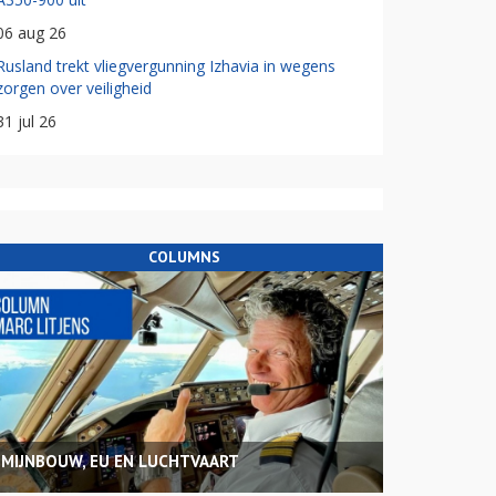
06 aug 26
Rusland trekt vliegvergunning Izhavia in wegens
zorgen over veiligheid
31 jul 26
COLUMNS
MIJNBOUW, EU EN LUCHTVAART