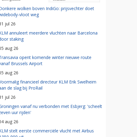
Donkere wolken boven IndiGo: prijsvechter doet
widebody-vloot weg
31 jul 26
KLM annuleert meerdere vluchten naar Barcelona
door staking
05 aug 26
Transavia opent komende winter nieuwe route
vanaf Brussels Airport
05 aug 26
Voormalig financieel directeur KLM Erik Swelheim
aan de slag bij ProRail
31 jul 26
Groningen vanaf nu verbonden met Esbjerg: 'scheelt
zeven uur rijden'
04 aug 26
KLM stelt eerste commerciële vlucht met Airbus
A350-900 uit