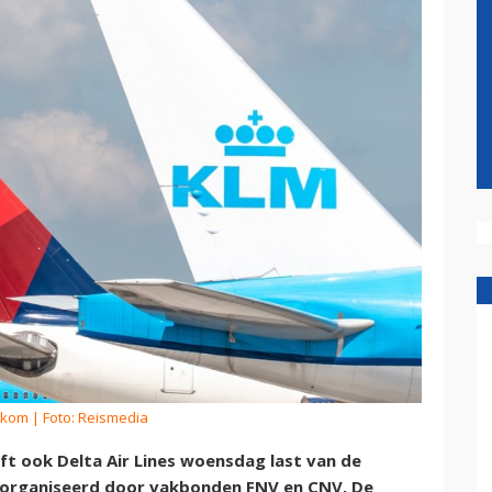
rkom
| Foto: Reismedia
t ook Delta Air Lines woensdag last van de
eorganiseerd door vakbonden FNV en CNV. De