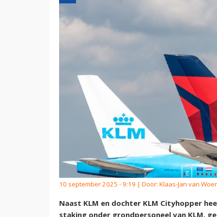
10 september 2025 - 9:19 | Door:
Klaas-Jan van Woe
Naast KLM en dochter KLM Cityhopper heef
staking onder grondpersoneel van KLM, g