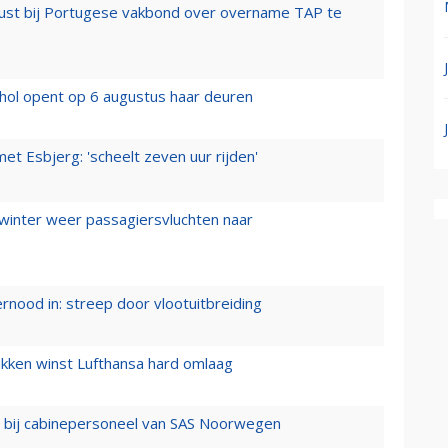
rust bij Portugese vakbond over overname TAP te
hol opent op 6 augustus haar deuren
t Esbjerg: 'scheelt zeven uur rijden'
 winter weer passagiersvluchten naar
ernood in: streep door vlootuitbreiding
ukken winst Lufthansa hard omlaag
 bij cabinepersoneel van SAS Noorwegen