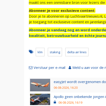
maakt ons een onmisbare bron voor lezers die g
Abonneer je voor exclusieve content:
Door je te abonneren op Luchtvaartnieuws.nl, 
je toegang tot exclusieve content en jarenlang
Abonneer je vandaag nog en word onderde
kwaliteit, betrouwbaarheid en échte journa
klm
staking
delta air lines
Verstuur per e-mail
Meld u aan voor de 
easyJet wordt overgenomen door
06-08-2026, 16:20
Apollo geen onbekende jongen i
06-08-2026, 16:19