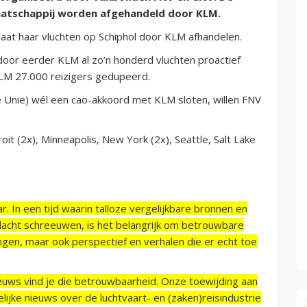
aatschappij worden afgehandeld door KLM.
laat haar vluchten op Schiphol door KLM afhandelen.
oor eerder KLM al zo’n honderd vluchten proactief
M 27.000 reizigers gedupeerd.
Unie) wél een cao-akkoord met KLM sloten, willen FNV
it (2x), Minneapolis, New York (2x), Seattle, Salt Lake
r. In een tijd waarin talloze vergelijkbare bronnen en
acht schreeuwen, is het belangrijk om betrouwbare
ngen, maar ook perspectief en verhalen die er echt toe
ieuws vind je die betrouwbaarheid. Onze toewijding aan
ijke nieuws over de luchtvaart- en (zaken)reisindustrie