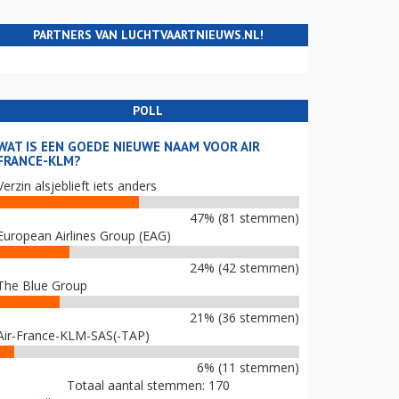
PARTNERS VAN LUCHTVAARTNIEUWS.NL!
POLL
WAT IS EEN GOEDE NIEUWE NAAM VOOR AIR
FRANCE-KLM?
Verzin alsjeblieft iets anders
47% (81 stemmen)
European Airlines Group (EAG)
24% (42 stemmen)
The Blue Group
21% (36 stemmen)
Air-France-KLM-SAS(-TAP)
6% (11 stemmen)
Totaal aantal stemmen: 170