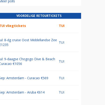
Meer polls
VOORDELIGE RETOURTICKETS
TUI vliegtickets
TUI
Jul: 8-dg cruise Oost Middellandse Zee
TUI
€1235
Jul: 9-daagse Chogogo Dive & Beach
TUI
Curacao €1056
Sep: Amsterdam - Curacao €569
TUI
Sep: Amsterdam - Aruba €614
TUI