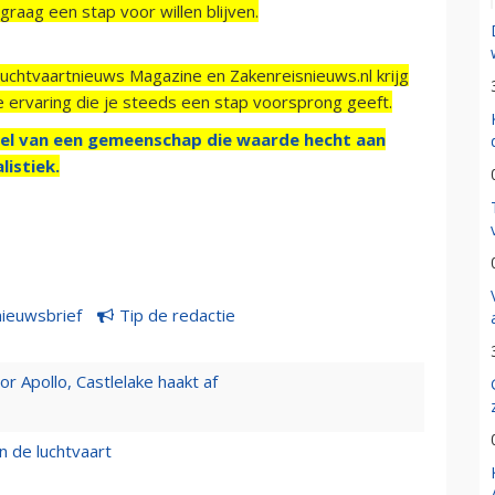
raag een stap voor willen blijven.
Luchtvaartnieuws Magazine en Zakenreisnieuws.nl krijg
e ervaring die je steeds een stap voorsprong geeft.
el van een gemeenschap die waarde hecht aan
listiek.
nieuwsbrief
Tip de redactie
 Apollo, Castlelake haakt af
n de luchtvaart