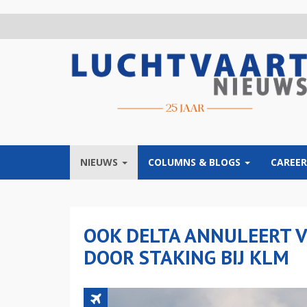
Overslaan
en
naar
de
inhoud
gaan
NIEUWS
COLUMNS & BLOGS
CAREER
OOK DELTA ANNULEERT 
DOOR STAKING BIJ KLM