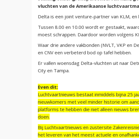
vluchten van de Amerikaanse luchtvaartm
Delta is een joint venture-partner van KLM, en 
Tussen 8.00 en 10.00 wordt er gestaakt, waard
moest schrappen. Daardoor worden volgens KL
Waar drie andere vakbonden (NVLT, VKP en De 
en CNV een verbeterd bod op tafel hebben.
Er vallen woensdag Delta-vluchten uit naar Detro
City en Tampa.
Even dit:
Luchtvaartnieuws bestaat inmiddels bijna 25 jaa
nieuwkomers met veel minder historie om aand
platforms te hebben die niet alleen nieuws bre
doen.
Bij Luchtvaartnieuws en zustersite Zakenreisn
het leveren van het meest actuele en onafhankel