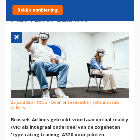
REALITY IN
Bekijk aanbieding
PILOTENOPLEIDING
22 juli 2025 - 10:55 | Door:
onze redactie
| Foto: Brussels
Airlines
Brussels Airlines gebruikt voortaan virtual reality
(VR) als integraal onderdeel van de zogeheten
'type rating training' A320 voor piloten.