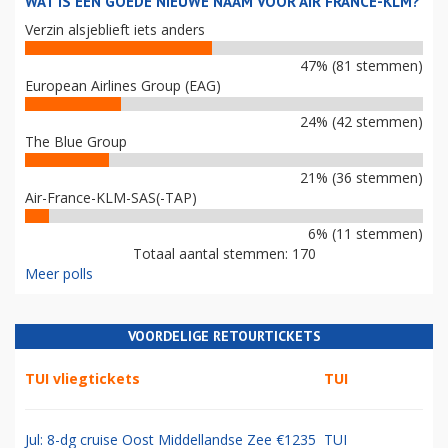
WAT IS EEN GOEDE NIEUWE NAAM VOOR AIR FRANCE-KLM?
Verzin alsjeblieft iets anders
47% (81 stemmen)
European Airlines Group (EAG)
24% (42 stemmen)
The Blue Group
21% (36 stemmen)
Air-France-KLM-SAS(-TAP)
6% (11 stemmen)
Totaal aantal stemmen: 170
Meer polls
VOORDELIGE RETOURTICKETS
TUI vliegtickets
TUI
Jul: 8-dg cruise Oost Middellandse Zee €1235
TUI