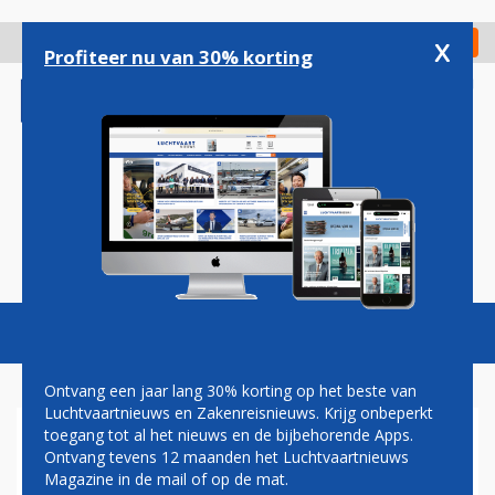
Overslaan
en
x
Digitaal Magazine
Registreer
Check in
naar
Profiteer nu van 30% korting
de
inhoud
gaan
Magazine
Podcasts
Vacatures
Toggl
naviga
Ontvang een jaar lang 30% korting op het beste van
Luchtvaartnieuws en Zakenreisnieuws. Krijg onbeperkt
toegang tot al het nieuws en de bijbehorende Apps.
BRUSSELS AIRLINES
Ontvang tevens 12 maanden het Luchtvaartnieuws
GEBRUIKT NU VIRTUAL
Magazine in de mail of op de mat.