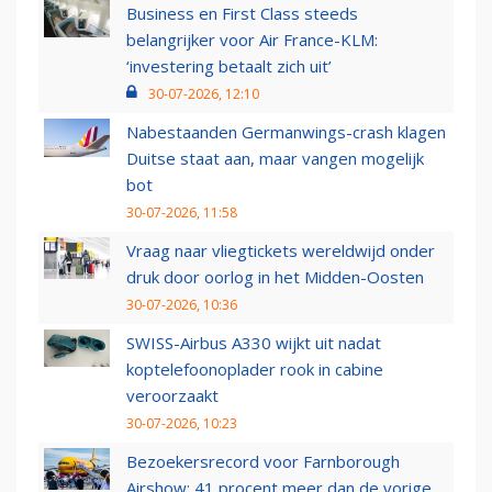
Business en First Class steeds
belangrijker voor Air France-KLM:
‘investering betaalt zich uit’
30-07-2026, 12:10
Nabestaanden Germanwings-crash klagen
Duitse staat aan, maar vangen mogelijk
bot
30-07-2026, 11:58
Vraag naar vliegtickets wereldwijd onder
druk door oorlog in het Midden-Oosten
30-07-2026, 10:36
SWISS-Airbus A330 wijkt uit nadat
koptelefoonoplader rook in cabine
veroorzaakt
30-07-2026, 10:23
Bezoekersrecord voor Farnborough
Airshow: 41 procent meer dan de vorige