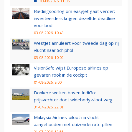
03-08-2026, 11:06
Biedingsoorlog om easyJet gaat verder:
investeerders krijgen dezelfde deadline
voor bod
03-08-2026, 10:43
WestJet annuleert voor tweede dag op rij
vlucht naar Schiphol
03-08-2026, 10:02
VisionSafe wijst Europese airlines op
gevaren rook in de cockpit
01-08-2026, 8:00
Donkere wolken boven IndiGo:
prijsvechter doet widebody-vloot weg
31-07-2026, 22:01
Malaysia Airlines-piloot na vlucht
aangehouden met duizenden xtc-pillen
31-07-2026, 13:55