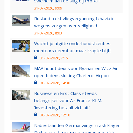
Swelheim aan de slag bij ProRail
31-07-2026, 9:09
Rusland trekt vliegvergunning Izhavia in
wegens zorgen over veiligheid
31-07-2026, 8:03
Wachttijd afgifte onderhoudslicenties
monteurs neemt af, maar krapte blijft
31-07-2026, 7:15
MAA houdt deur voor Ryanair en Wizz Air
open tijdens sluiting Charleroi Airport
30-07-2026, 14:30
Business en First Class steeds
belangrijker voor Air France-KLM:
‘investering betaalt zich uit’
30-07-2026, 12:10
Nabestaanden Germanwings-crash klagen
Duitse staat aan, maar vangen mogelijk