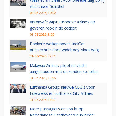
WestJet annuleert voor tweede dag op rij
vlucht naar Schiphol
03-08-2026, 10:02
VisionSafe wijst Europese airlines op
gevaren rook in de cockpit
01-08-2026, 8:00
Donkere wolken boven IndiGo:
prijsvechter doet widebody-vloot weg
31-07-2026, 22:01
Malaysia Airlines-piloot na vlucht
aangehouden met duizenden xtc-pillen
31-07-2026, 13:55
Lufthansa Group: nieuwe CEO’s voor
Edelweiss en Lufthansa City Airlines
31-07-2026, 13:17
Meer passagiers en vracht op
Nederlandse luchthavens in tweede