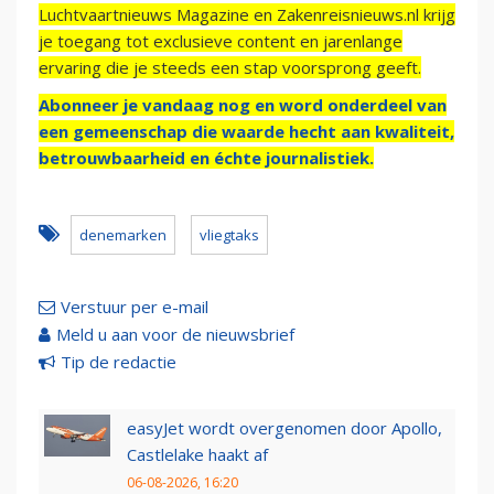
Luchtvaartnieuws Magazine en Zakenreisnieuws.nl krijg
je toegang tot exclusieve content en jarenlange
ervaring die je steeds een stap voorsprong geeft.
Abonneer je vandaag nog en word onderdeel van
een gemeenschap die waarde hecht aan kwaliteit,
betrouwbaarheid en échte journalistiek.
denemarken
vliegtaks
Verstuur per e-mail
Meld u aan voor de nieuwsbrief
Tip de redactie
easyJet wordt overgenomen door Apollo,
Castlelake haakt af
06-08-2026, 16:20