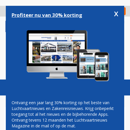
Overslaan
en
x
Digitaal Magazine
Registreer
Check in
naar
Profiteer nu van 30% korting
de
inhoud
gaan
Magazine
Podcasts
Vacatures
Toggl
naviga
Ontvang een jaar lang 30% korting op het beste van
Luchtvaartnieuws en Zakenreisnieuws. Krijg onbeperkt
toegang tot al het nieuws en de bijbehorende Apps.
DENEMARKEN WIL OOK
Ontvang tevens 12 maanden het Luchtvaartnieuws
VLIEGTAKS INVOEREN
Magazine in de mail of op de mat.