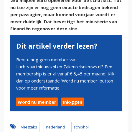
250 miljoen euro opleveren voor de schatkist. Tot
nu toe zijn er nog geen exacte bedragen bekend
per passagier, maar komend voorjaar wordt er
meer duidelijk. Dat bevestigt het ministerie van
Financiën tegenover deze site.
Dit artikel verder lezen?
Bent u nog geen member van
Luchtvaartnieuws.nl en Zakenreisnieuws.nl? Een
membership is er al vanaf € 5,45 per maand. Klik
dan op onderstaande 'Word nu member' button
voor meer informatie.
Word nu member
Inloggen
vliegtaks
nederland
schiphol