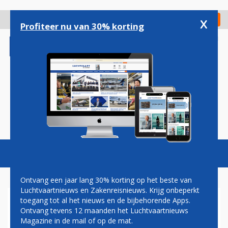
Overslaan
en
x
Digitaal Magazine
Registreer
Check in
naar
Profiteer nu van 30% korting
de
inhoud
gaan
Magazine
Podcasts
Vacatures
Toggl
naviga
Ontvang een jaar lang 30% korting op het beste van
Luchtvaartnieuws en Zakenreisnieuws. Krijg onbeperkt
toegang tot al het nieuws en de bijbehorende Apps.
HOE HOOG WORDT
Ontvang tevens 12 maanden het Luchtvaartnieuws
NEDERLANDSE VLIEGTAKS?
Magazine in de mail of op de mat.