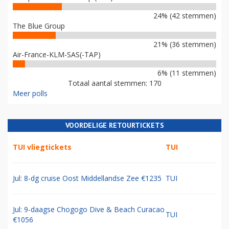
24% (42 stemmen)
The Blue Group
21% (36 stemmen)
Air-France-KLM-SAS(-TAP)
6% (11 stemmen)
Totaal aantal stemmen: 170
Meer polls
VOORDELIGE RETOURTICKETS
TUI vliegtickets
TUI
Jul: 8-dg cruise Oost Middellandse Zee €1235
TUI
Jul: 9-daagse Chogogo Dive & Beach Curacao
TUI
€1056