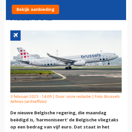
OP 5 EURO, MAAR TOCH NIET
Bekijk aanbieding
HELEMAAL
3 februari 2025 - 14:09 | Door:
onze redactie
| Foto: Brussels
Airlines (archieffoto)
De nieuwe Belgische regering, die maandag
beëdigd is, ‘harmoniseert’ de Belgische vliegtaks
op een bedrag van vijf euro. Dat staat in het