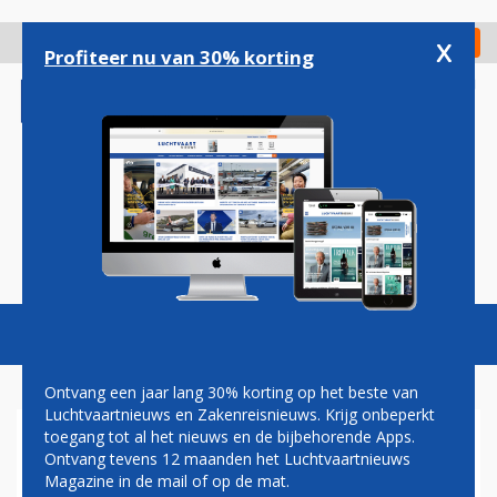
Overslaan
en
x
Digitaal Magazine
Registreer
Check in
naar
Profiteer nu van 30% korting
de
inhoud
gaan
Magazine
Podcasts
Vacatures
Toggl
naviga
Ontvang een jaar lang 30% korting op het beste van
Luchtvaartnieuws en Zakenreisnieuws. Krijg onbeperkt
toegang tot al het nieuws en de bijbehorende Apps.
NIEUWE BELGISCHE REGERING
Ontvang tevens 12 maanden het Luchtvaartnieuws
'HARMONISEERT' VLIEGTAKS
Magazine in de mail of op de mat.