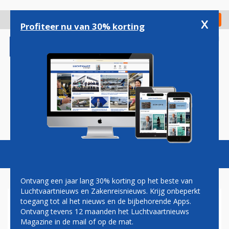
Overslaan
en
x
Digitaal Magazine
Registreer
Check in
naar
Profiteer nu van 30% korting
de
inhoud
gaan
Magazine
Podcasts
Vacatures
Toggl
naviga
Ontvang een jaar lang 30% korting op het beste van
Luchtvaartnieuws en Zakenreisnieuws. Krijg onbeperkt
toegang tot al het nieuws en de bijbehorende Apps.
WRAKSTUKKEN CRJ700 UIT
Ontvang tevens 12 maanden het Luchtvaartnieuws
RIVIER IN WASHINGTON
Magazine in de mail of op de mat.