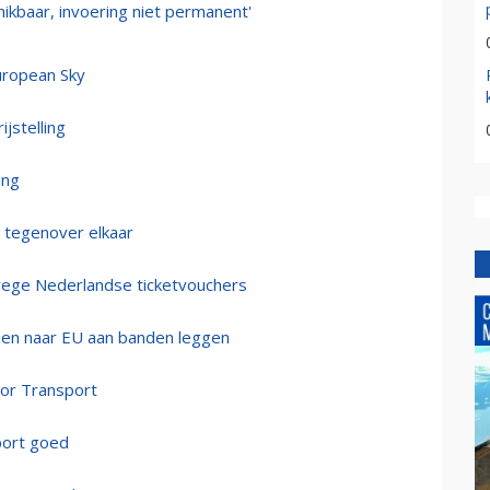
ikbaar, invoering niet permanent'
European Sky
jstelling
ing
 tegenover elkaar
wege Nederlandse ticketvouchers
zen naar EU aan banden leggen
or Transport
port goed