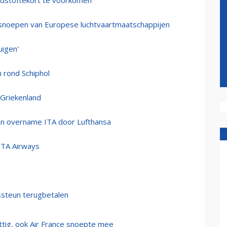
dstoftekort te voorkomen
afsnoepen van Europese luchtvaartmaatschappijen
uigen'
 rond Schiphol
Griekenland
n overname ITA door Lufthansa
ITA Airways
ssteun terugbetalen
tig, ook Air France snoepte mee