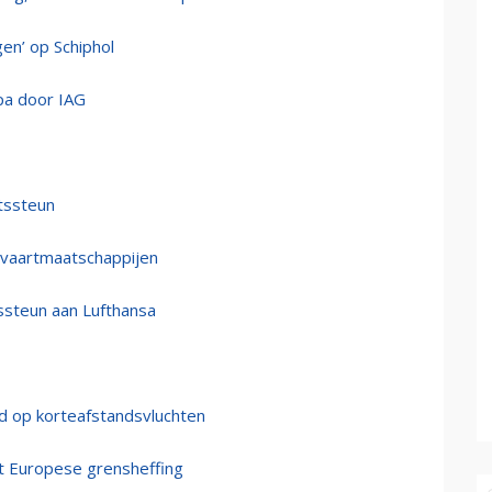
en’ op Schiphol
pa door IAG
atssteun
tvaartmaatschappijen
steun aan Lufthansa
 op korteafstandsvluchten
et Europese grensheffing