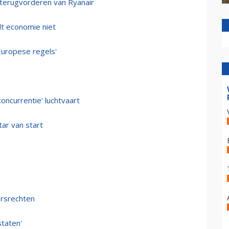
 terugvorderen van Ryanair
t economie niet
Europese regels'
oncurrentie' luchtvaart
ar van start
ersrechten
staten'