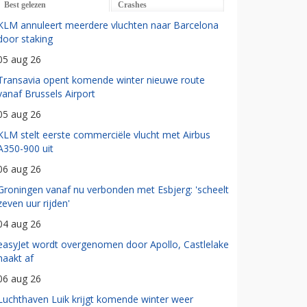
Best gelezen
Crashes
KLM annuleert meerdere vluchten naar Barcelona
door staking
05 aug 26
Transavia opent komende winter nieuwe route
vanaf Brussels Airport
05 aug 26
KLM stelt eerste commerciële vlucht met Airbus
A350-900 uit
06 aug 26
Groningen vanaf nu verbonden met Esbjerg: 'scheelt
zeven uur rijden'
04 aug 26
easyJet wordt overgenomen door Apollo, Castlelake
haakt af
06 aug 26
Luchthaven Luik krijgt komende winter weer