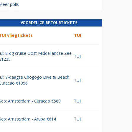
Meer polls
VOORDELIGE RETOURTICKETS
TUI vliegtickets
TUI
Jul: 8-dg cruise Oost Middellandse Zee
TUI
€1235
Jul: 9-daagse Chogogo Dive & Beach
TUI
Curacao €1056
Sep: Amsterdam - Curacao €569
TUI
Sep: Amsterdam - Aruba €614
TUI