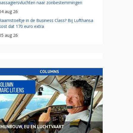
passagiersvluchten naar zonbestemmingen
04 aug 26
Raamstoeltje in de Business Class? Bij Lufthansa
kost dat 170 euro extra
05 aug 26
COLUMNS
MIJNBOUW, EU EN LUCHTVAART