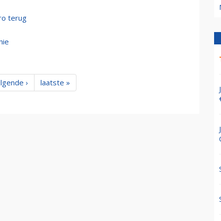
ro terug
nie
lgende ›
laatste »