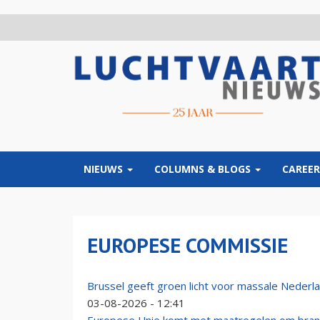
Overslaan
en
naar
de
inhoud
gaan
NIEUWS
COLUMNS & BLOGS
CAREER
EUROPESE COMMISSIE
Brussel geeft groen licht voor massale Nederl
03-08-2026 - 12:41