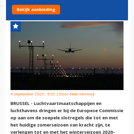
SLOTVRIJSTELLING
Bekijk aanbieding
4 september 2020 - 9:35 | Door:
Niek Vernooij
BRUSSEL - Luchtvaartmaatschappijen en
luchthavens dringen er bij de Europese Commissie
op aan om de soepele slotregels die tot en met
het huidige zomerseizoen van kracht zijn, te
verlengen tot en met het winterseizoen 2020-