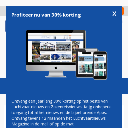
Overslaan
en
x
Digitaal Magazine
Registreer
Check in
naar
Profiteer nu van 30% korting
de
inhoud
gaan
Magazine
Podcasts
Vacatures
Toggl
naviga
Ontvang een jaar lang 30% korting op het beste van
Luchtvaartnieuws en Zakenreisnieuws. Krijg onbeperkt
toegang tot al het nieuws en de bijbehorende Apps.
LUCHTVAART DRINGT AAN
Ontvang tevens 12 maanden het Luchtvaartnieuws
OP VERLENGING
Magazine in de mail of op de mat.