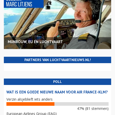
MIJNBOUW, EU EN LUCHTVAART
PARTNERS VAN LUCHTVAARTNIEUWS.NL!
POLL
WAT IS EEN GOEDE NIEUWE NAAM VOOR AIR FRANCE-KLM?
Verzin alsjeblieft iets anders
47% (81 stemmen)
European Airlines Group (EAG)