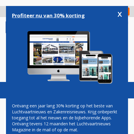
Overslaan
en
x
Digitaal Magazine
Registreer
Check in
naar
Profiteer nu van 30% korting
de
inhoud
gaan
Magazine
Podcasts
Vacatures
Toggl
naviga
Ontvang een jaar lang 30% korting op het beste van
Luchtvaartnieuws en Zakenreisnieuws. Krijg onbeperkt
toegang tot al het nieuws en de bijbehorende Apps.
HONDERDEN PASSAGIERS
Ontvang tevens 12 maanden het Luchtvaartnieuws
ZITTEN NACHT GEVANGEN IN
Magazine in de mail of op de mat.