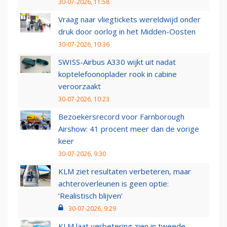
30-07-2026, 11:58
Vraag naar vliegtickets wereldwijd onder
druk door oorlog in het Midden-Oosten
30-07-2026, 10:36
SWISS-Airbus A330 wijkt uit nadat
koptelefoonoplader rook in cabine
veroorzaakt
30-07-2026, 10:23
Bezoekersrecord voor Farnborough
Airshow: 41 procent meer dan de vorige
keer
30-07-2026, 9:30
KLM ziet resultaten verbeteren, maar
achteroverleunen is geen optie:
‘Realistisch blijven’
30-07-2026, 9:29
KLM laat verbetering zien in tweede