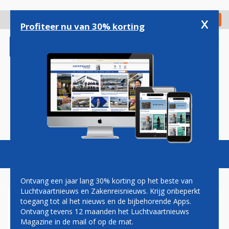
Overslaan
en
x
Digitaal Magazine
Registreer
Check in
naar
Profiteer nu van 30% korting
de
inhoud
gaan
Magazine
Podcasts
Vacatures
Toggl
naviga
Ontvang een jaar lang 30% korting op het beste van
Luchtvaartnieuws en Zakenreisnieuws. Krijg onbeperkt
toegang tot al het nieuws en de bijbehorende Apps.
ZEVEN DODEN BIJ CRASH
Ontvang tevens 12 maanden het Luchtvaartnieuws
MEDISCHE CHARTERVLUCHT
Magazine in de mail of op de mat.