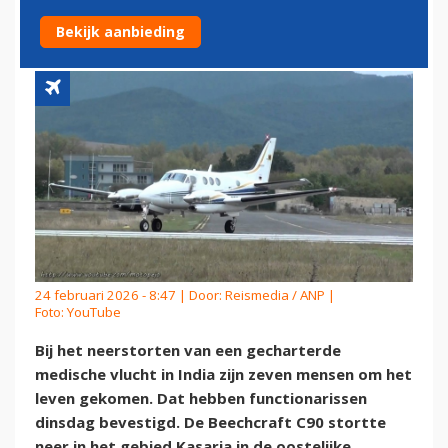
IN INDIA
Bekijk aanbieding
24 februari 2026 - 8:47 | Door:
Reismedia / ANP
|
Foto: YouTube
Bij het neerstorten van een gecharterde
medische vlucht in India zijn zeven mensen om het
leven gekomen. Dat hebben functionarissen
dinsdag bevestigd. De Beechcraft C90 stortte
neer in het gebied Kasaria in de oostelijke