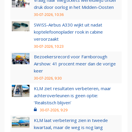
Vraag naar vliegtickets wereldwijd onder
druk door oorlog in het Midden-Oosten
30-07-2026, 10:36
SWISS-Airbus A330 wijkt uit nadat
koptelefoonoplader rook in cabine
veroorzaakt
30-07-2026, 10:23
Bezoekersrecord voor Farnborough
Airshow: 41 procent meer dan de vorige
keer
30-07-2026, 9:30
KLM ziet resultaten verbeteren, maar
achteroverleunen is geen optie:
‘Realistisch blijven’
30-07-2026, 9:29
KLM laat verbetering zien in tweede
kwartaal, maar de weg is nog lang