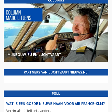
COLUMNS
MIJNBOUW, EU EN LUCHTVAART
PARTNERS VAN LUCHTVAARTNIEUWS.NL!
POLL
WAT IS EEN GOEDE NIEUWE NAAM VOOR AIR FRANCE-KLM?
Verzin alsjeblieft iets anders