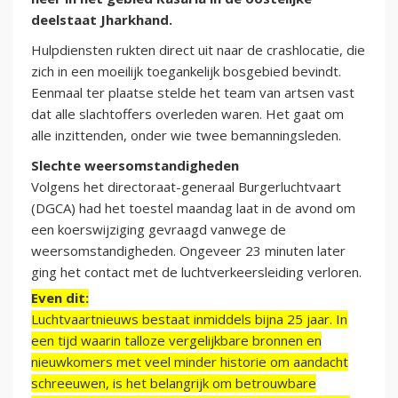
deelstaat Jharkhand.
Hulpdiensten rukten direct uit naar de crashlocatie, die
zich in een moeilijk toegankelijk bosgebied bevindt.
Eenmaal ter plaatse stelde het team van artsen vast
dat alle slachtoffers overleden waren. Het gaat om
alle inzittenden, onder wie twee bemanningsleden.
Slechte weersomstandigheden
Volgens het directoraat-generaal Burgerluchtvaart
(DGCA) had het toestel maandag laat in de avond om
een koerswijziging gevraagd vanwege de
weersomstandigheden. Ongeveer 23 minuten later
ging het contact met de luchtverkeersleiding verloren.
Even dit:
Luchtvaartnieuws bestaat inmiddels bijna 25 jaar. In
een tijd waarin talloze vergelijkbare bronnen en
nieuwkomers met veel minder historie om aandacht
schreeuwen, is het belangrijk om betrouwbare