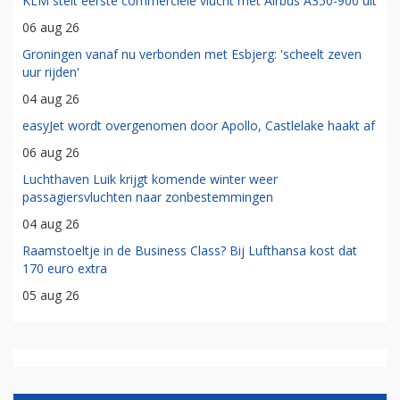
KLM stelt eerste commerciële vlucht met Airbus A350-900 uit
06 aug 26
Groningen vanaf nu verbonden met Esbjerg: 'scheelt zeven
uur rijden'
04 aug 26
easyJet wordt overgenomen door Apollo, Castlelake haakt af
06 aug 26
Luchthaven Luik krijgt komende winter weer
passagiersvluchten naar zonbestemmingen
04 aug 26
Raamstoeltje in de Business Class? Bij Lufthansa kost dat
170 euro extra
05 aug 26