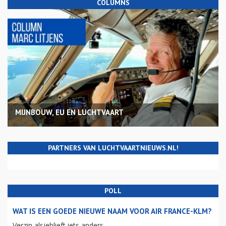
COLUMNS
MIJNBOUW, EU EN LUCHTVAART
PARTNERS VAN LUCHTVAARTNIEUWS.NL!
POLL
WAT IS EEN GOEDE NIEUWE NAAM VOOR AIR FRANCE-KLM?
Verzin alsjeblieft iets anders