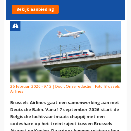
HOGESNELHEIDSTREIN
Bekijk aanbieding
26 februari 2026 - 9:13 | Door:
Onze redactie
| Foto: Brussels
Airlines
Brussels Airlines gaat een samenwerking aan met
Deutsche Bahn. Vanaf 7 september 2026 start de
Belgische luchtvaartmaatschappij met een
codeshare op het treintraject tussen Brussels
Airport en Keulen. Daardoor kunnen reizigers hun