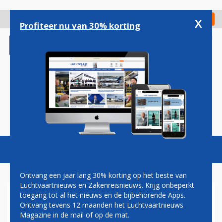
Overslaan
en
x
Digitaal Magazine
Registreer
Check in
naar
Profiteer nu van 30% korting
de
inhoud
gaan
Magazine
Podcasts
Vacatures
Toggl
naviga
Ontvang een jaar lang 30% korting op het beste van
Luchtvaartnieuws en Zakenreisnieuws. Krijg onbeperkt
toegang tot al het nieuws en de bijbehorende Apps.
BRUSSELS AIRPORT KRIJGT
Ontvang tevens 12 maanden het Luchtvaartnieuws
VANAF SEPTEMBER EEN
Magazine in de mail of op de mat.