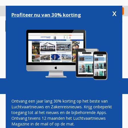
Overslaan
en
x
Digitaal Magazine
Registreer
Check in
naar
Profiteer nu van 30% korting
de
inhoud
gaan
Magazine
Podcasts
Vacatures
Toggl
naviga
Ontvang een jaar lang 30% korting op het beste van
Luchtvaartnieuws en Zakenreisnieuws. Krijg onbeperkt
toegang tot al het nieuws en de bijbehorende Apps.
WESTJET REAGEERT OP
Ontvang tevens 12 maanden het Luchtvaartnieuws
KLACHTEN NIEUWE 737-
Magazine in de mail of op de mat.