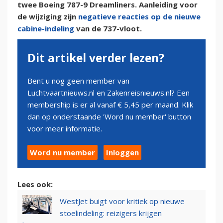
twee Boeing 787-9 Dreamliners. Aanleiding voor
de wijziging zijn
negatieve reacties op de nieuwe
cabine-indeling
van de 737-vloot.
Dit artikel verder lezen?
Bent u nog geen member van
Luchtvaartnieuws.nl en Zakenreisnieuws.nl? Een
membership is er al vanaf € 5,45 per maand. Klik
dan op onderstaande 'Word nu member' button
voor meer informatie.
Word nu member
Inloggen
Lees ook:
WestJet buigt voor kritiek op nieuwe
stoelindeling: reizigers krijgen