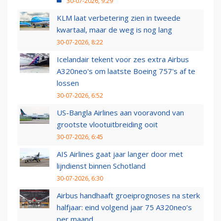
30-07-2026, 9:29
KLM laat verbetering zien in tweede
kwartaal, maar de weg is nog lang
30-07-2026, 8:22
Icelandair tekent voor zes extra Airbus
A320neo's om laatste Boeing 757's af te
lossen
30-07-2026, 6:52
US-Bangla Airlines aan vooravond van
grootste vlootuitbreiding ooit
30-07-2026, 6:45
AIS Airlines gaat jaar langer door met
lijndienst binnen Schotland
30-07-2026, 6:30
Airbus handhaaft groeiprognoses na sterk
halfjaar: eind volgend jaar 75 A320neo’s
per maand