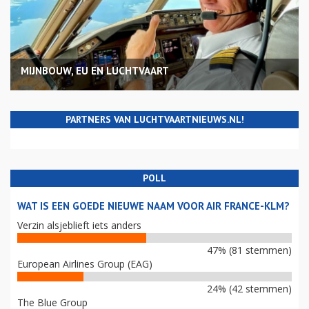
MIJNBOUW, EU EN LUCHTVAART
PARTNERS VAN LUCHTVAARTNIEUWS.NL!
POLL
WAT IS EEN GOEDE NIEUWE NAAM VOOR AIR FRANCE-KLM?
Verzin alsjeblieft iets anders
47% (81 stemmen)
European Airlines Group (EAG)
24% (42 stemmen)
The Blue Group