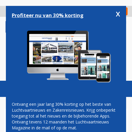
Overslaan
en
x
Digitaal Magazine
Registreer
Check in
naar
Profiteer nu van 30% korting
de
inhoud
gaan
Magazine
Podcasts
Vacatures
Toggl
naviga
Ontvang een jaar lang 30% korting op het beste van
Luchtvaartnieuws en Zakenreisnieuws. Krijg onbeperkt
toegang tot al het nieuws en de bijbehorende Apps.
ECONOMY CLASS
Ontvang tevens 12 maanden het Luchtvaartnieuws
Magazine in de mail of op de mat.