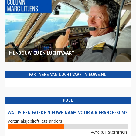
MIJNBOUW, EU EN LUCHTVAART
PARTNERS VAN LUCHTVAARTNIEUWS.NL!
POLL
WAT IS EEN GOEDE NIEUWE NAAM VOOR AIR FRANCE-KLM?
Verzin alsjeblieft iets anders
47% (81 stemmen)