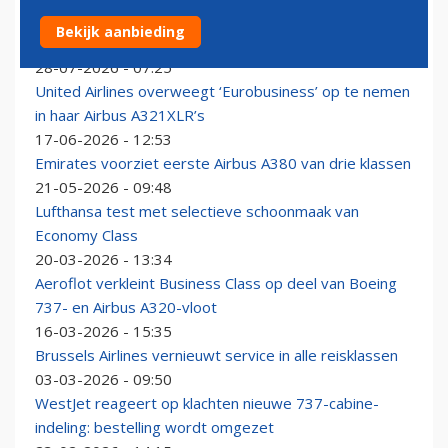
Emirates rust Economy Class van A350's, A380's en
Bekijk aanbieding
777's uit met nieuwe hoofdsteun
28-07-2026 - 07:25
United Airlines overweegt ‘Eurobusiness’ op te nemen
in haar Airbus A321XLR’s
17-06-2026 - 12:53
Emirates voorziet eerste Airbus A380 van drie klassen
21-05-2026 - 09:48
Lufthansa test met selectieve schoonmaak van
Economy Class
20-03-2026 - 13:34
Aeroflot verkleint Business Class op deel van Boeing
737- en Airbus A320-vloot
16-03-2026 - 15:35
Brussels Airlines vernieuwt service in alle reisklassen
03-03-2026 - 09:50
WestJet reageert op klachten nieuwe 737-cabine-
indeling: bestelling wordt omgezet