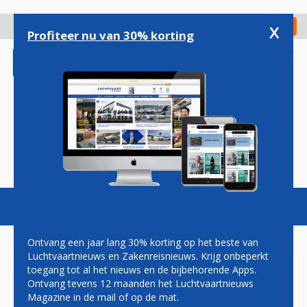
Overslaan
en
x
Digitaal Magazine
Registreer
Check in
naar
Profiteer nu van 30% korting
de
inhoud
gaan
Magazine
Podcasts
Vacatures
Toggl
naviga
Ontvang een jaar lang 30% korting op het beste van
Luchtvaartnieuws en Zakenreisnieuws. Krijg onbeperkt
toegang tot al het nieuws en de bijbehorende Apps.
STOEL BIJ BOEKING KLM-
Ontvang tevens 12 maanden het Luchtvaartnieuws
TICKET NIET ALTIJD MEER
Magazine in de mail of op de mat.