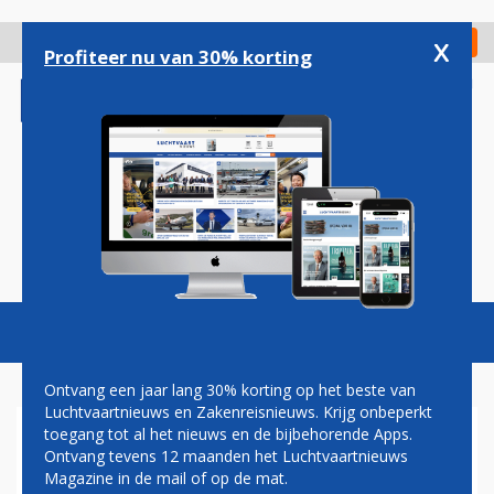
Overslaan
en
x
Digitaal Magazine
Registreer
Check in
naar
Profiteer nu van 30% korting
de
inhoud
gaan
Magazine
Podcasts
Vacatures
Toggl
naviga
Ontvang een jaar lang 30% korting op het beste van
Luchtvaartnieuws en Zakenreisnieuws. Krijg onbeperkt
toegang tot al het nieuws en de bijbehorende Apps.
HARM KREULEN
Ontvang tevens 12 maanden het Luchtvaartnieuws
Magazine in de mail of op de mat.