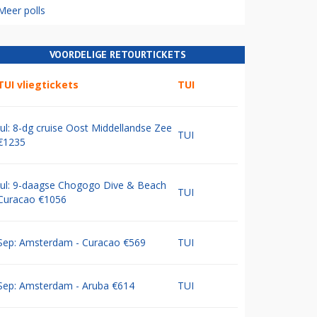
Meer polls
VOORDELIGE RETOURTICKETS
TUI vliegtickets
TUI
Jul: 8-dg cruise Oost Middellandse Zee
TUI
€1235
Jul: 9-daagse Chogogo Dive & Beach
TUI
Curacao €1056
Sep: Amsterdam - Curacao €569
TUI
Sep: Amsterdam - Aruba €614
TUI