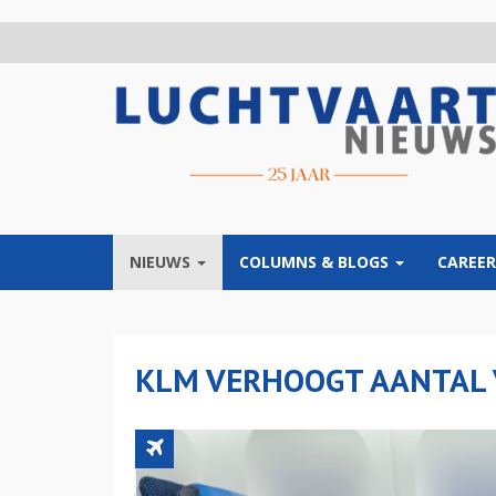
Overslaan
en
naar
de
inhoud
gaan
NIEUWS
COLUMNS & BLOGS
CAREER
KLM VERHOOGT AANTAL 