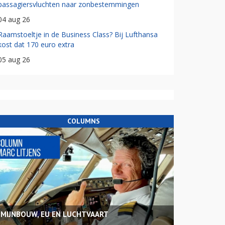
passagiersvluchten naar zonbestemmingen
04 aug 26
Raamstoeltje in de Business Class? Bij Lufthansa
kost dat 170 euro extra
05 aug 26
COLUMNS
MIJNBOUW, EU EN LUCHTVAART