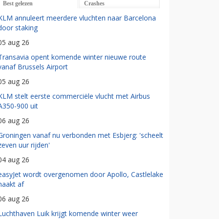
Best gelezen
Crashes
KLM annuleert meerdere vluchten naar Barcelona
door staking
05 aug 26
Transavia opent komende winter nieuwe route
vanaf Brussels Airport
05 aug 26
KLM stelt eerste commerciële vlucht met Airbus
A350-900 uit
06 aug 26
Groningen vanaf nu verbonden met Esbjerg: 'scheelt
zeven uur rijden'
04 aug 26
easyJet wordt overgenomen door Apollo, Castlelake
haakt af
06 aug 26
Luchthaven Luik krijgt komende winter weer