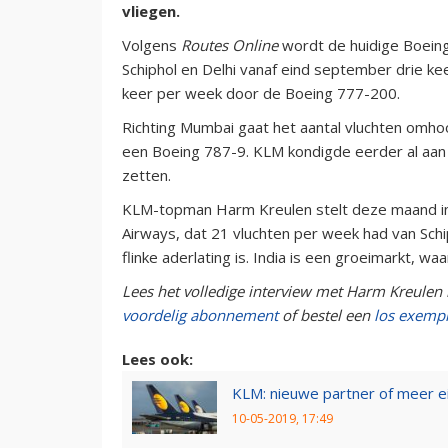
vliegen.
Volgens
Routes Online
wordt de huidige Boeing
Schiphol en Delhi vanaf eind september drie k
keer per week door de Boeing 777-200.
Richting Mumbai gaat het aantal vluchten omhoo
een Boeing 787-9. KLM kondigde eerder al aan
zetten.
KLM-topman Harm Kreulen stelt deze maand in 
Airways, dat 21 vluchten per week had van Sch
flinke aderlating is. India is een groeimarkt, wa
Lees het volledige interview met Harm Kreulen
voordelig abonnement
of bestel een
los exemp
Lees ook:
KLM: nieuwe partner of meer ei
10-05-2019, 17:49