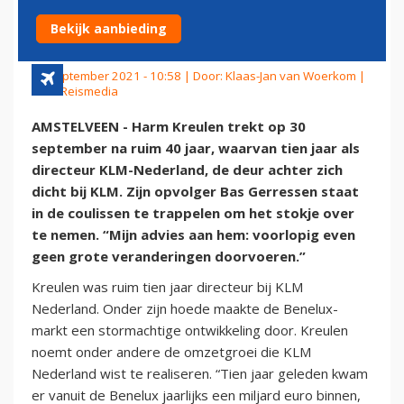
OVERAL AFBLIJVEN
Bekijk aanbieding
11 september 2021 - 10:58 | Door:
Klaas-Jan van Woerkom
|
Foto: Reismedia
AMSTELVEEN - Harm Kreulen trekt op 30
september na ruim 40 jaar, waarvan tien jaar als
directeur KLM-Nederland, de deur achter zich
dicht bij KLM. Zijn opvolger Bas Gerressen staat
in de coulissen te trappelen om het stokje over
te nemen. “Mijn advies aan hem: voorlopig even
geen grote veranderingen doorvoeren.”
Kreulen was ruim tien jaar directeur bij KLM
Nederland. Onder zijn hoede maakte de Benelux-
markt een stormachtige ontwikkeling door. Kreulen
noemt onder andere de omzetgroei die KLM
Nederland wist te realiseren. “Tien jaar geleden kwam
er vanuit de Benelux jaarlijks een miljard euro binnen,