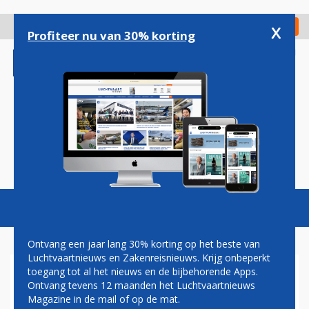
Overslaan
en
x
Digitaal Magazine
Registreer
Check in
naar
Profiteer nu van 30% korting
de
inhoud
gaan
Magazine
Podcasts
Vacatures
Toggl
naviga
Ontvang een jaar lang 30% korting op het beste van
Luchtvaartnieuws en Zakenreisnieuws. Krijg onbeperkt
toegang tot al het nieuws en de bijbehorende Apps.
HARM KREULEN (KLM)
Ontvang tevens 12 maanden het Luchtvaartnieuws
ADVISEERT OPVOLGER: EVEN
Magazine in de mail of op de mat.