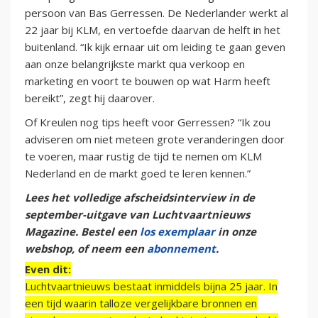
persoon van Bas Gerressen. De Nederlander werkt al
22 jaar bij KLM, en vertoefde daarvan de helft in het
buitenland. “Ik kijk ernaar uit om leiding te gaan geven
aan onze belangrijkste markt qua verkoop en
marketing en voort te bouwen op wat Harm heeft
bereikt”, zegt hij daarover.
Of Kreulen nog tips heeft voor Gerressen? “Ik zou
adviseren om niet meteen grote veranderingen door
te voeren, maar rustig de tijd te nemen om KLM
Nederland en de markt goed te leren kennen.”
Lees het volledige afscheidsinterview in de
september-uitgave van Luchtvaartnieuws
Magazine. Bestel een
los exemplaar
in onze
webshop, of neem een
abonnement
.
Even dit:
Luchtvaartnieuws bestaat inmiddels bijna 25 jaar. In
een tijd waarin talloze vergelijkbare bronnen en