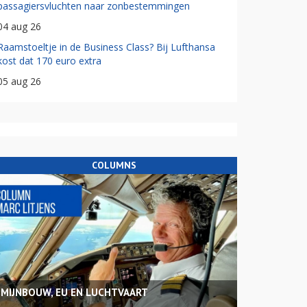
passagiersvluchten naar zonbestemmingen
04 aug 26
Raamstoeltje in de Business Class? Bij Lufthansa
kost dat 170 euro extra
05 aug 26
COLUMNS
MIJNBOUW, EU EN LUCHTVAART