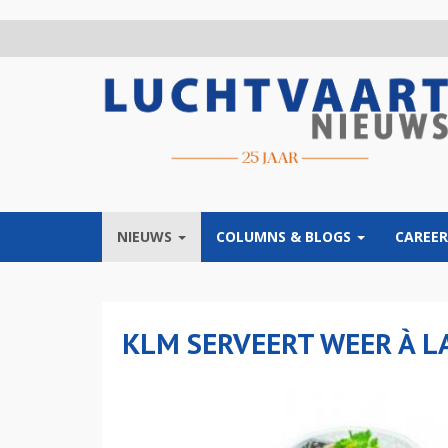
Overslaan
en
naar
de
inhoud
gaan
NIEUWS
COLUMNS & BLOGS
CAREER
KLM SERVEERT WEER À L