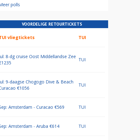
Meer polls
VOORDELIGE RETOURTICKETS
TUI vliegtickets
TUI
Jul: 8-dg cruise Oost Middellandse Zee
TUI
€1235
Jul: 9-daagse Chogogo Dive & Beach
TUI
Curacao €1056
Sep: Amsterdam - Curacao €569
TUI
Sep: Amsterdam - Aruba €614
TUI