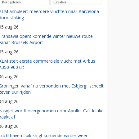
Best gelezen
Crashes
KLM annuleert meerdere vluchten naar Barcelona
door staking
05 aug 26
Transavia opent komende winter nieuwe route
vanaf Brussels Airport
05 aug 26
KLM stelt eerste commerciële vlucht met Airbus
A350-900 uit
06 aug 26
Groningen vanaf nu verbonden met Esbjerg: 'scheelt
zeven uur rijden'
04 aug 26
easyJet wordt overgenomen door Apollo, Castlelake
haakt af
06 aug 26
Luchthaven Luik krijgt komende winter weer