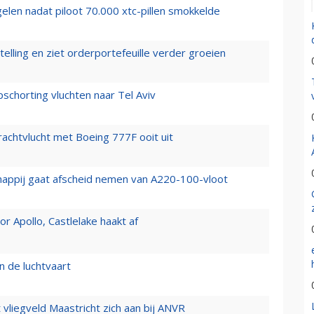
elen nadat piloot 70.000 xtc-pillen smokkelde
elling en ziet orderportefeuille verder groeien
chorting vluchten naar Tel Aviv
vrachtvlucht met Boeing 777F ooit uit
happij gaat afscheid nemen van A220-100-vloot
 Apollo, Castlelake haakt af
n de luchtvaart
t vliegveld Maastricht zich aan bij ANVR