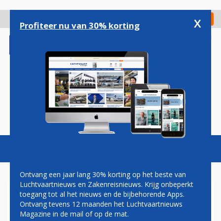
Overslaan
en
x
Digitaal Magazine
Registreer
Check in
naar
Profiteer nu van 30% korting
de
inhoud
gaan
Magazine
Podcasts
Vacatures
Toggl
naviga
Ontvang een jaar lang 30% korting op het beste van
Luchtvaartnieuws en Zakenreisnieuws. Krijg onbeperkt
toegang tot al het nieuws en de bijbehorende Apps.
AIRLINES FOR EUROPE
Ontvang tevens 12 maanden het Luchtvaartnieuws
Magazine in de mail of op de mat.