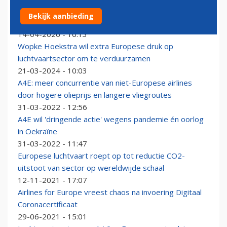
Brancheorganisatie Airlines for Europe dringt in
Bekijk aanbieding
Brussel aan op crisismaatregelen
14-04-2026 - 16:13
Wopke Hoekstra wil extra Europese druk op
luchtvaartsector om te verduurzamen
21-03-2024 - 10:03
A4E: meer concurrentie van niet-Europese airlines
door hogere olieprijs en langere vliegroutes
31-03-2022 - 12:56
A4E wil 'dringende actie' wegens pandemie én oorlog
in Oekraïne
31-03-2022 - 11:47
Europese luchtvaart roept op tot reductie CO2-
uitstoot van sector op wereldwijde schaal
12-11-2021 - 17:07
Airlines for Europe vreest chaos na invoering Digitaal
Coronacertificaat
29-06-2021 - 15:01