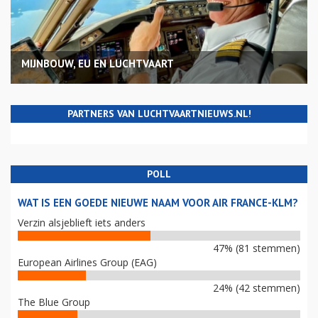
MIJNBOUW, EU EN LUCHTVAART
PARTNERS VAN LUCHTVAARTNIEUWS.NL!
POLL
WAT IS EEN GOEDE NIEUWE NAAM VOOR AIR FRANCE-KLM?
Verzin alsjeblieft iets anders
47% (81 stemmen)
European Airlines Group (EAG)
24% (42 stemmen)
The Blue Group