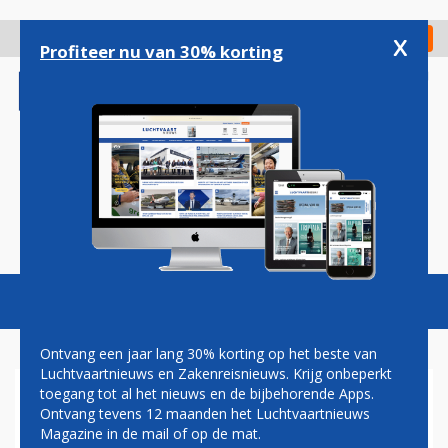
Overslaan
en
x
Digitaal Magazine
Registreer
Check in
naar
Profiteer nu van 30% korting
de
inhoud
gaan
Magazine
Podcasts
Vacatures
Toggl
naviga
Ontvang een jaar lang 30% korting op het beste van
Luchtvaartnieuws en Zakenreisnieuws. Krijg onbeperkt
toegang tot al het nieuws en de bijbehorende Apps.
AIRBALTIC SLUIT ZICH AAN
Ontvang tevens 12 maanden het Luchtvaartnieuws
BIJ AIRLINES FOR EUROPE
Magazine in de mail of op de mat.