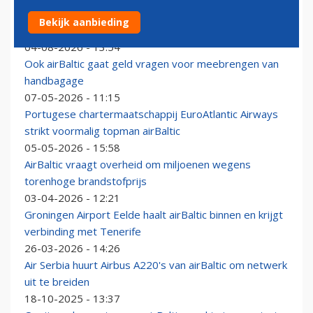
Luchthaven Luik krijgt komende winter weer
Bekijk aanbieding
passagiersvluchten naar zonbestemmingen
04-08-2026 - 13:54
Ook airBaltic gaat geld vragen voor meebrengen van
handbagage
07-05-2026 - 11:15
Portugese chartermaatschappij EuroAtlantic Airways
strikt voormalig topman airBaltic
05-05-2026 - 15:58
AirBaltic vraagt overheid om miljoenen wegens
torenhoge brandstofprijs
03-04-2026 - 12:21
Groningen Airport Eelde haalt airBaltic binnen en krijgt
verbinding met Tenerife
26-03-2026 - 14:26
Air Serbia huurt Airbus A220's van airBaltic om netwerk
uit te breiden
18-10-2025 - 13:37