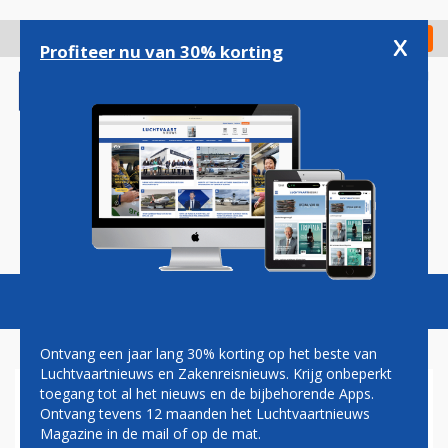
Overslaan
en
x
Digitaal Magazine
Registreer
Check in
naar
Profiteer nu van 30% korting
de
inhoud
gaan
Magazine
Podcasts
Vacatures
Toggl
naviga
Ontvang een jaar lang 30% korting op het beste van
Luchtvaartnieuws en Zakenreisnieuws. Krijg onbeperkt
toegang tot al het nieuws en de bijbehorende Apps.
AIRBALTIC
Ontvang tevens 12 maanden het Luchtvaartnieuws
Magazine in de mail of op de mat.