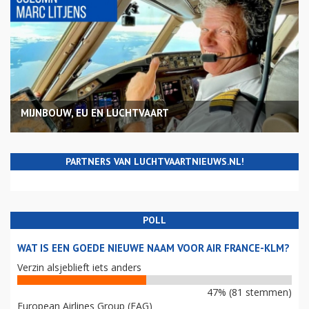
MIJNBOUW, EU EN LUCHTVAART
PARTNERS VAN LUCHTVAARTNIEUWS.NL!
POLL
WAT IS EEN GOEDE NIEUWE NAAM VOOR AIR FRANCE-KLM?
Verzin alsjeblieft iets anders
47% (81 stemmen)
European Airlines Group (EAG)