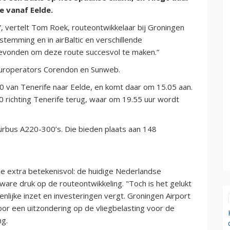
 vanaf Eelde.
”, vertelt Tom Roek, routeontwikkelaar bij Groningen
stemming en in airBaltic en verschillende
gevonden om deze route succesvol te maken.”
ouroperators Corendon en Sunweb.
 van Tenerife naar Eelde, en komt daar om 15.05 aan.
 richting Tenerife terug, waar om 19.55 uur wordt
 Airbus A220-300’s. Die bieden plaats aan 148
de extra betekenisvol: de huidige Nederlandse
ware druk op de routeontwikkeling. "Toch is het gelukt
enlijke inzet en investeringen vergt. Groningen Airport
voor een uitzondering op de vliegbelasting voor de
ng.