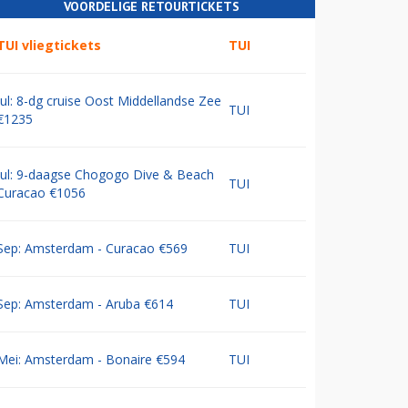
VOORDELIGE RETOURTICKETS
TUI vliegtickets
TUI
Jul: 8-dg cruise Oost Middellandse Zee
TUI
€1235
Jul: 9-daagse Chogogo Dive & Beach
TUI
Curacao €1056
Sep: Amsterdam - Curacao €569
TUI
Sep: Amsterdam - Aruba €614
TUI
Mei: Amsterdam - Bonaire €594
TUI