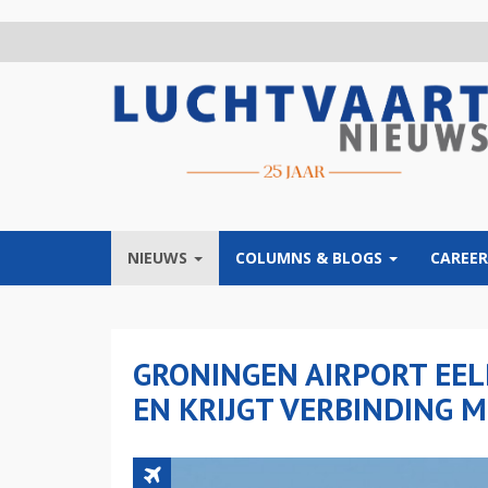
Overslaan
en
naar
de
inhoud
gaan
NIEUWS
COLUMNS & BLOGS
CAREER
GRONINGEN AIRPORT EEL
EN KRIJGT VERBINDING M