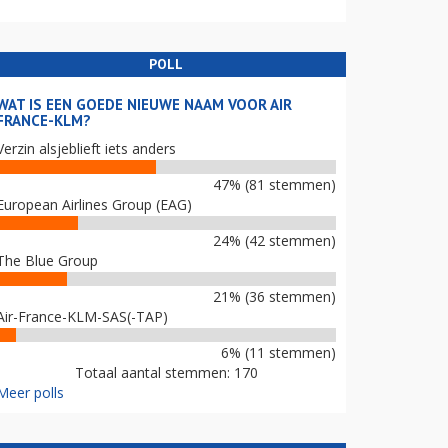
POLL
WAT IS EEN GOEDE NIEUWE NAAM VOOR AIR
FRANCE-KLM?
Verzin alsjeblieft iets anders
47% (81 stemmen)
European Airlines Group (EAG)
24% (42 stemmen)
The Blue Group
21% (36 stemmen)
Air-France-KLM-SAS(-TAP)
6% (11 stemmen)
Totaal aantal stemmen: 170
Meer polls