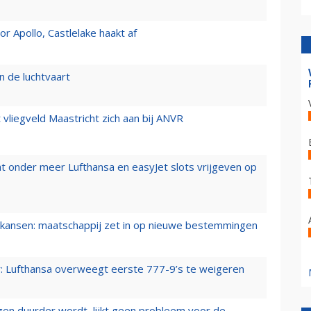
 Apollo, Castlelake haakt af
n de luchtvaart
t vliegveld Maastricht zich aan bij ANVR
t onder meer Lufthansa en easyJet slots vrijgeven op
ansen: maatschappij zet in op nieuwe bestemmingen
er: Lufthansa overweegt eerste 777-9’s te weigeren
iegen duurder wordt, lijkt geen probleem voor de