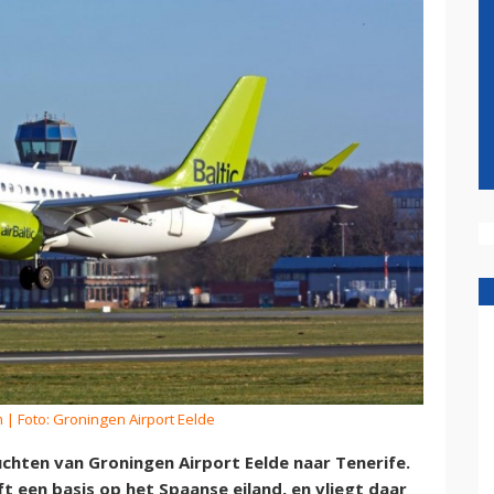
m
| Foto: Groningen Airport Eelde
chten van Groningen Airport Eelde naar Tenerife.
t een basis op het Spaanse eiland, en vliegt daar