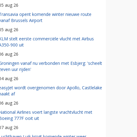
05 aug 26
Transavia opent komende winter nieuwe route
vanaf Brussels Airport
05 aug 26
KLM stelt eerste commerciële vlucht met Airbus
A350-900 uit
06 aug 26
Groningen vanaf nu verbonden met Esbjerg: 'scheelt
zeven uur rijden'
04 aug 26
easyJet wordt overgenomen door Apollo, Castlelake
haakt af
06 aug 26
National Airlines voert langste vrachtvlucht met
Boeing 777F ooit uit
07 aug 26
Luchthaven Luik krijgt komende winter weer