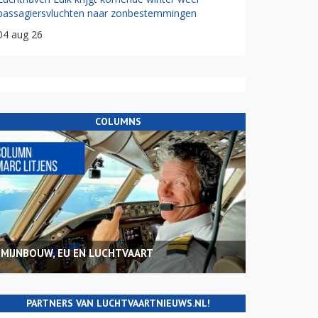
passagiersvluchten naar zonbestemmingen
04 aug 26
COLUMNS
MIJNBOUW, EU EN LUCHTVAART
PARTNERS VAN LUCHTVAARTNIEUWS.NL!