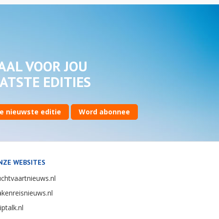
AAL VOOR JOU
ATSTE EDITIES
e nieuwste editie
Word abonnee
NZE WEBSITES
chtvaartnieuws.nl
kenreisnieuws.nl
iptalk.nl