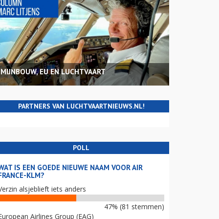
MIJNBOUW, EU EN LUCHTVAART
PARTNERS VAN LUCHTVAARTNIEUWS.NL!
POLL
WAT IS EEN GOEDE NIEUWE NAAM VOOR AIR
FRANCE-KLM?
Verzin alsjeblieft iets anders
47% (81 stemmen)
European Airlines Group (EAG)