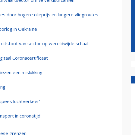
uchtvaartsector om te verduurzamen
es door hogere olieprijs en langere vliegroutes
oorlog in Oekraïne
-uitstoot van sector op wereldwijde schaal
gitaal Coronacertificaat
iezen een mislukking
ing
opees luchtverkeer'
nsport in coronatijd
opese grenzen