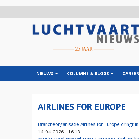
Overslaan
en
naar
de
inhoud
gaan
NIEUWS
COLUMNS & BLOGS
CAREER
AIRLINES FOR EUROPE
Brancheorganisatie Airlines for Europe dringt i
14-04-2026 - 16:13