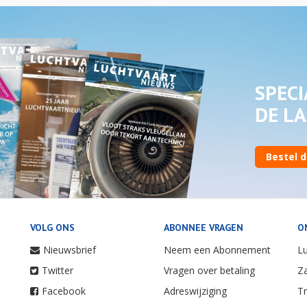
SPECI
DE LA
Bestel d
VOLG ONS
ABONNEE VRAGEN
O
Nieuwsbrief
Neem een Abonnement
Lu
Twitter
Vragen over betaling
Za
Facebook
Adreswijziging
Tr