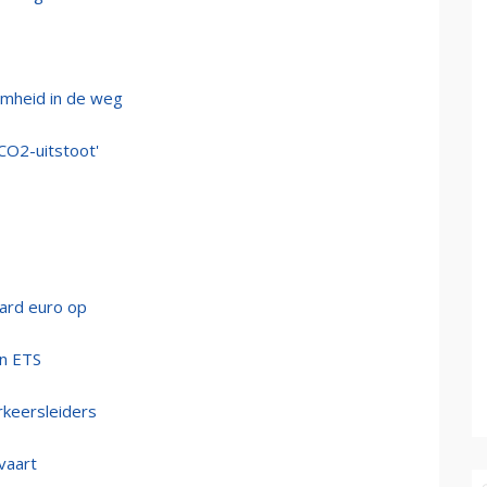
amheid in de weg
 CO2-uitstoot'
jard euro op
an ETS
rkeersleiders
tvaart