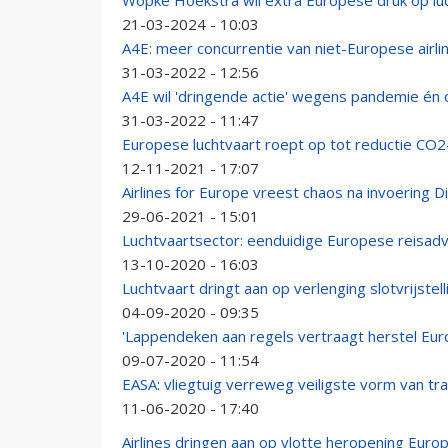
Wopke Hoekstra wil extra Europese druk op l
21-03-2024 - 10:03
A4E: meer concurrentie van niet-Europese airlin
31-03-2022 - 12:56
A4E wil 'dringende actie' wegens pandemie én 
31-03-2022 - 11:47
Europese luchtvaart roept op tot reductie CO2
12-11-2021 - 17:07
Airlines for Europe vreest chaos na invoering Di
29-06-2021 - 15:01
Luchtvaartsector: eenduidige Europese reisadv
13-10-2020 - 16:03
Luchtvaart dringt aan op verlenging slotvrijstell
04-09-2020 - 09:35
'Lappendeken aan regels vertraagt herstel Eur
09-07-2020 - 11:54
EASA: vliegtuig verreweg veiligste vorm van tra
11-06-2020 - 17:40
Airlines dringen aan op vlotte heropening Eur