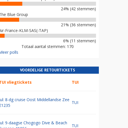
24% (42 stemmen)
The Blue Group
21% (36 stemmen)
Air-France-KLM-SAS(-TAP)
6% (11 stemmen)
Totaal aantal stemmen: 170
Meer polls
VOORDELIGE RETOURTICKETS
TUI vliegtickets
TUI
Jul: 8-dg cruise Oost Middellandse Zee
TUI
€1235
Jul: 9-daagse Chogogo Dive & Beach
TUI