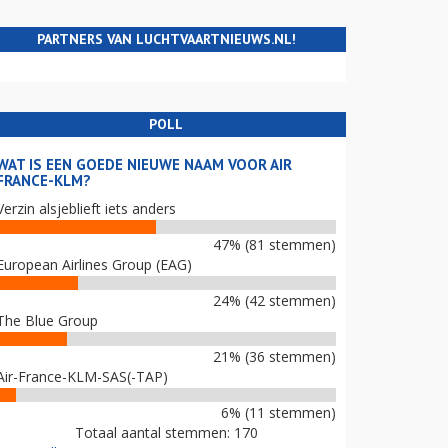
PARTNERS VAN LUCHTVAARTNIEUWS.NL!
POLL
WAT IS EEN GOEDE NIEUWE NAAM VOOR AIR
FRANCE-KLM?
Verzin alsjeblieft iets anders
47% (81 stemmen)
European Airlines Group (EAG)
24% (42 stemmen)
The Blue Group
21% (36 stemmen)
Air-France-KLM-SAS(-TAP)
6% (11 stemmen)
Totaal aantal stemmen: 170