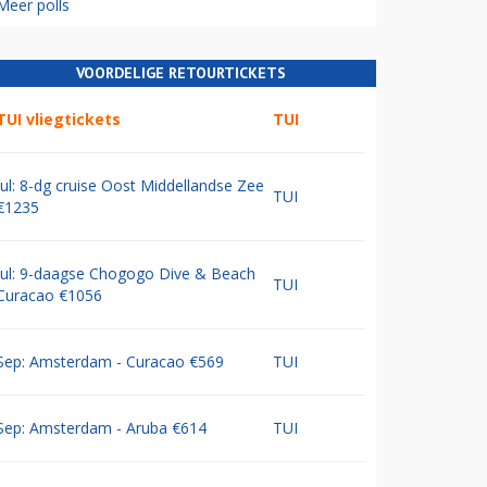
Meer polls
VOORDELIGE RETOURTICKETS
TUI vliegtickets
TUI
Jul: 8-dg cruise Oost Middellandse Zee
TUI
€1235
Jul: 9-daagse Chogogo Dive & Beach
TUI
Curacao €1056
Sep: Amsterdam - Curacao €569
TUI
Sep: Amsterdam - Aruba €614
TUI