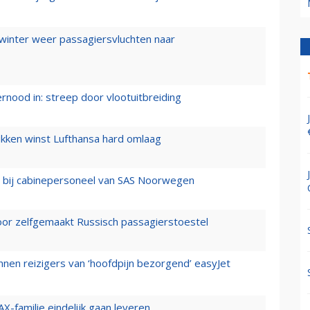
 winter weer passagiersvluchten naar
ernood in: streep door vlootuitbreiding
ukken winst Lufthansa hard omlaag
 bij cabinepersoneel van SAS Noorwegen
voor zelfgemaakt Russisch passagierstoestel
nen reizigers van ‘hoofdpijn bezorgend’ easyJet
X-familie eindelijk gaan leveren