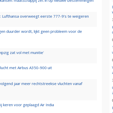
ansen: maatschappij zet in op nieuwe bestemmingen
er: Lufthansa overweegt eerste 777-9’s te weigeren
iegen duurder wordt, lijkt geen probleem voor de
ipzig zat vol met munitie'
lucht met Airbus A350-900 uit
 volgend jaar meer rechtstreekse vluchten vanaf
j keren voor geplaagd Air India