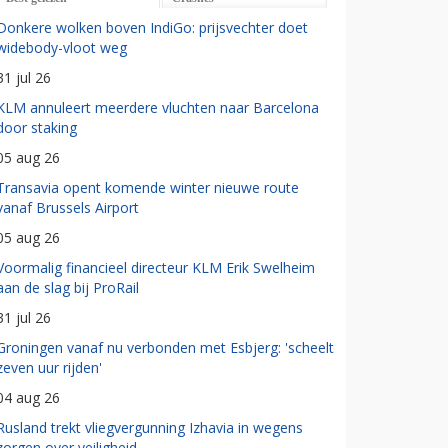
Donkere wolken boven IndiGo: prijsvechter doet
widebody-vloot weg
31 jul 26
KLM annuleert meerdere vluchten naar Barcelona
door staking
05 aug 26
Transavia opent komende winter nieuwe route
vanaf Brussels Airport
05 aug 26
Voormalig financieel directeur KLM Erik Swelheim
aan de slag bij ProRail
31 jul 26
Groningen vanaf nu verbonden met Esbjerg: 'scheelt
zeven uur rijden'
04 aug 26
Rusland trekt vliegvergunning Izhavia in wegens
zorgen over veiligheid