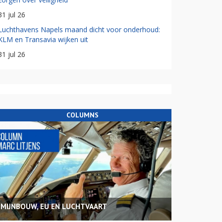
31 jul 26
Luchthavens Napels maand dicht voor onderhoud:
KLM en Transavia wijken uit
31 jul 26
COLUMNS
MIJNBOUW, EU EN LUCHTVAART