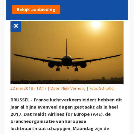
STAKEN OPNIEUW
Bekijk aanbieding
22 mei 2018 - 18:17 | Door:
Niek Vernooij
| Foto: Schiphol
BRUSSEL - Franse luchtverkeersleiders hebben dit
jaar al bijna evenveel dagen gestaakt als in heel
2017. Dat meldt Airlines for Europe (A4E), de
brancheorganisatie van Europese
luchtvaartmaatschappijen. Maandag zijn de