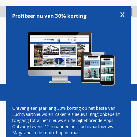
Overslaan
en
x
Digitaal Magazine
Registreer
Check in
naar
Profiteer nu van 30% korting
de
inhoud
gaan
Magazine
Podcasts
Vacatures
Toggl
naviga
Ontvang een jaar lang 30% korting op het beste van
Luchtvaartnieuws en Zakenreisnieuws. Krijg onbeperkt
toegang tot al het nieuws en de bijbehorende Apps.
FRANSE
Ontvang tevens 12 maanden het Luchtvaartnieuws
LUCHTVERKEERSLEIDERS
Magazine in de mail of op de mat.