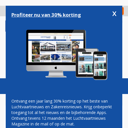
Overslaan
en
x
Digitaal Magazine
Registreer
Check in
naar
Profiteer nu van 30% korting
de
inhoud
gaan
Magazine
Podcasts
Vacatures
Toggl
naviga
Ontvang een jaar lang 30% korting op het beste van
Luchtvaartnieuws en Zakenreisnieuws. Krijg onbeperkt
toegang tot al het nieuws en de bijbehorende Apps.
A4E: MEER CONCURRENTIE
Ontvang tevens 12 maanden het Luchtvaartnieuws
VAN NIET-EUROPESE
Magazine in de mail of op de mat.