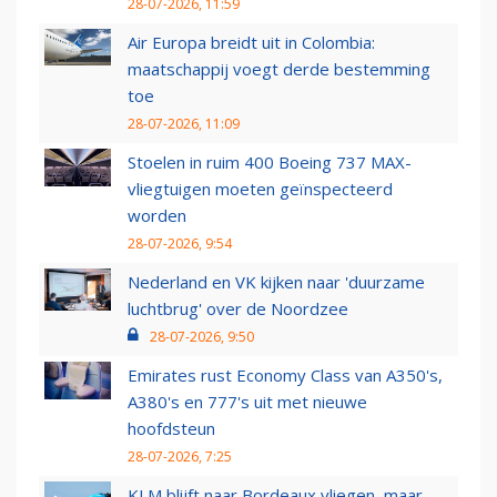
28-07-2026, 11:59
Air Europa breidt uit in Colombia:
maatschappij voegt derde bestemming
toe
28-07-2026, 11:09
Stoelen in ruim 400 Boeing 737 MAX-
vliegtuigen moeten geïnspecteerd
worden
28-07-2026, 9:54
Nederland en VK kijken naar 'duurzame
luchtbrug' over de Noordzee
28-07-2026, 9:50
Emirates rust Economy Class van A350's,
A380's en 777's uit met nieuwe
hoofdsteun
28-07-2026, 7:25
KLM blijft naar Bordeaux vliegen, maar