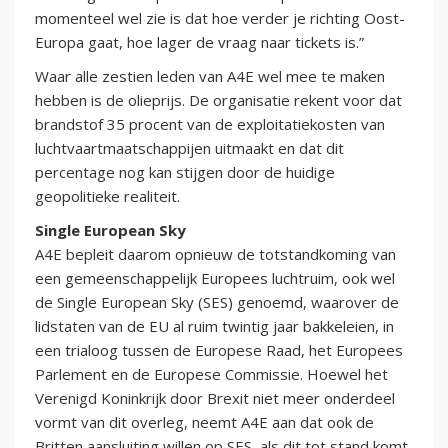
momenteel wel zie is dat hoe verder je richting Oost-
Europa gaat, hoe lager de vraag naar tickets is.”
Waar alle zestien leden van A4E wel mee te maken
hebben is de olieprijs. De organisatie rekent voor dat
brandstof 35 procent van de exploitatiekosten van
luchtvaartmaatschappijen uitmaakt en dat dit
percentage nog kan stijgen door de huidige
geopolitieke realiteit.
Single European Sky
A4E bepleit daarom opnieuw de totstandkoming van
een gemeenschappelijk Europees luchtruim, ook wel
de Single European Sky (SES) genoemd, waarover de
lidstaten van de EU al ruim twintig jaar bakkeleien, in
een trialoog tussen de Europese Raad, het Europees
Parlement en de Europese Commissie. Hoewel het
Verenigd Koninkrijk door Brexit niet meer onderdeel
vormt van dit overleg, neemt A4E aan dat ook de
Britten aansluiting willen op SES, als dit tot stand komt.