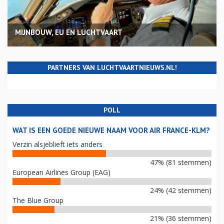
MIJNBOUW, EU EN LUCHTVAART
PARTNERS VAN LUCHTVAARTNIEUWS.NL!
POLL
WAT IS EEN GOEDE NIEUWE NAAM VOOR AIR FRANCE-KLM?
Verzin alsjeblieft iets anders
47% (81 stemmen)
European Airlines Group (EAG)
24% (42 stemmen)
The Blue Group
21% (36 stemmen)