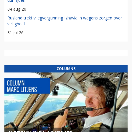
uur rijden'
04 aug 26
Rusland trekt vliegvergunning Izhavia in wegens zorgen over
veiligheid
31 jul 26
COLUMNS