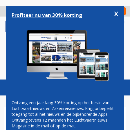
Overslaan
en
x
Digitaal Magazine
Registreer
Check in
naar
Profiteer nu van 30% korting
de
inhoud
gaan
Magazine
Podcasts
Vacatures
Toggl
naviga
Ontvang een jaar lang 30% korting op het beste van
Luchtvaartnieuws en Zakenreisnieuws. Krijg onbeperkt
toegang tot al het nieuws en de bijbehorende Apps.
EUROPESE COMMISSIE
Ontvang tevens 12 maanden het Luchtvaartnieuws
TWIJFELT OVER
Magazine in de mail of op de mat.