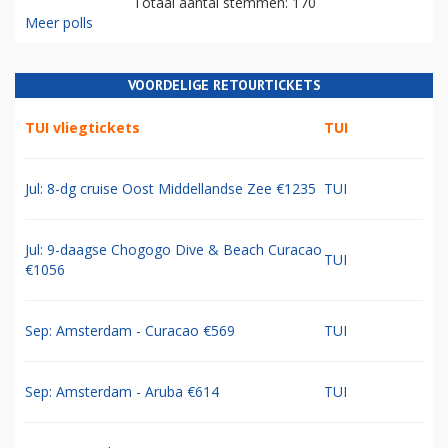
Totaal aantal stemmen: 170
Meer polls
VOORDELIGE RETOURTICKETS
TUI vliegtickets
TUI
Jul: 8-dg cruise Oost Middellandse Zee €1235
TUI
Jul: 9-daagse Chogogo Dive & Beach Curacao
TUI
€1056
Sep: Amsterdam - Curacao €569
TUI
Sep: Amsterdam - Aruba €614
TUI