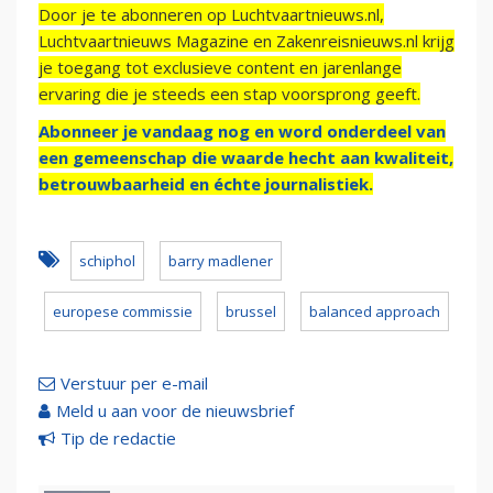
Door je te abonneren op Luchtvaartnieuws.nl,
Luchtvaartnieuws Magazine en Zakenreisnieuws.nl krijg
je toegang tot exclusieve content en jarenlange
ervaring die je steeds een stap voorsprong geeft.
Abonneer je vandaag nog en word onderdeel van
een gemeenschap die waarde hecht aan kwaliteit,
betrouwbaarheid en échte journalistiek.
schiphol
barry madlener
europese commissie
brussel
balanced approach
Verstuur per e-mail
Meld u aan voor de nieuwsbrief
Tip de redactie