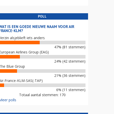
POLL
WAT IS EEN GOEDE NIEUWE NAAM VOOR AIR
FRANCE-KLM?
Verzin alsjeblieft iets anders
47% (81 stemmen)
European Airlines Group (EAG)
24% (42 stemmen)
The Blue Group
21% (36 stemmen)
Air-France-KLM-SAS(-TAP)
6% (11 stemmen)
Totaal aantal stemmen: 170
Meer polls