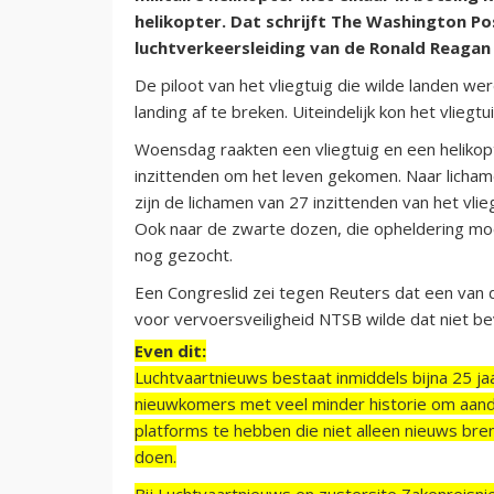
helikopter. Dat schrijft The Washington P
luchtverkeersleiding van de Ronald Reagan 
De piloot van het vliegtuig die wilde landen w
landing af te breken. Uiteindelijk kon het vliegtui
Woensdag raakten een vliegtuig en een helikopte
inzittenden om het leven gekomen. Naar licha
zijn de lichamen van 27 inzittenden van het vli
Ook naar de zwarte dozen, die opheldering mo
nog gezocht.
Een Congreslid zei tegen Reuters dat een va
voor vervoersveiligheid NTSB wilde dat niet be
Even dit:
Luchtvaartnieuws bestaat inmiddels bijna 25 jaa
nieuwkomers met veel minder historie om aand
platforms te hebben die niet alleen nieuws bre
doen.
Bij Luchtvaartnieuws en zustersite Zakenreisn