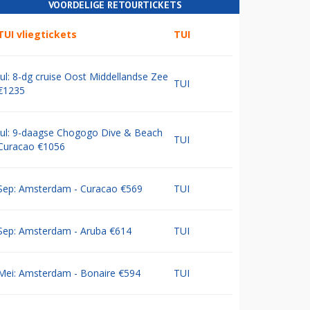
VOORDELIGE RETOURTICKETS
TUI vliegtickets
TUI
Jul: 8-dg cruise Oost Middellandse Zee
TUI
€1235
Jul: 9-daagse Chogogo Dive & Beach
TUI
Curacao €1056
Sep: Amsterdam - Curacao €569
TUI
Sep: Amsterdam - Aruba €614
TUI
Mei: Amsterdam - Bonaire €594
TUI