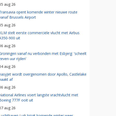
05 aug 26
Transavia opent komende winter nieuwe route
vanaf Brussels Airport
05 aug 26
KLM stelt eerste commerciële vlucht met Airbus
A350-900 uit
06 aug 26
Groningen vanaf nu verbonden met Esbjerg: 'scheelt
zeven uur rijden'
04 aug 26
easyJet wordt overgenomen door Apollo, Castlelake
haakt af
06 aug 26
National Airlines voert langste vrachtvlucht met
Boeing 777F ooit uit
07 aug 26
Luchthaven Luik krijgt komende winter weer