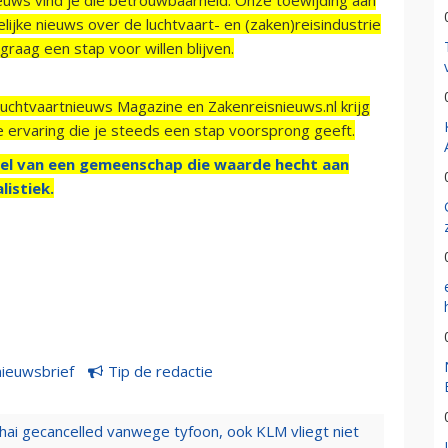
ijke nieuws over de luchtvaart- en (zaken)reisindustrie
raag een stap voor willen blijven.
Luchtvaartnieuws Magazine en Zakenreisnieuws.nl krijg
e ervaring die je steeds een stap voorsprong geeft.
el van een gemeenschap die waarde hecht aan
listiek.
nieuwsbrief
Tip de redactie
hai gecancelled vanwege tyfoon, ook KLM vliegt niet