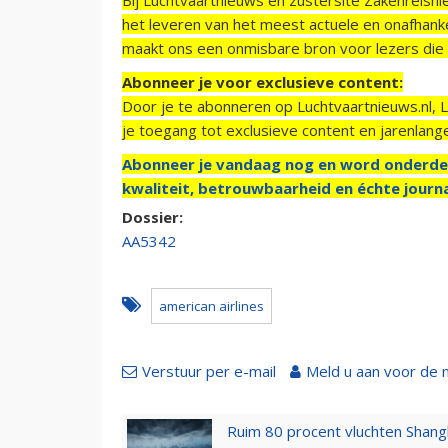
het leveren van het meest actuele en onafhankel
maakt ons een onmisbare bron voor lezers die g
Abonneer je voor exclusieve content:
Door je te abonneren op Luchtvaartnieuws.nl, 
je toegang tot exclusieve content en jarenlang
Abonneer je vandaag nog en word onderde
kwaliteit, betrouwbaarheid en échte journa
Dossier:
AA5342
american airlines
Verstuur per e-mail
Meld u aan voor de 
Ruim 80 procent vluchten Shang