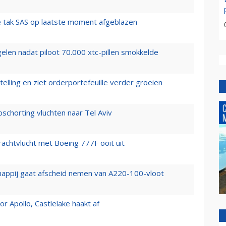
 tak SAS op laatste moment afgeblazen
elen nadat piloot 70.000 xtc-pillen smokkelde
elling en ziet orderportefeuille verder groeien
chorting vluchten naar Tel Aviv
vrachtvlucht met Boeing 777F ooit uit
happij gaat afscheid nemen van A220-100-vloot
 Apollo, Castlelake haakt af