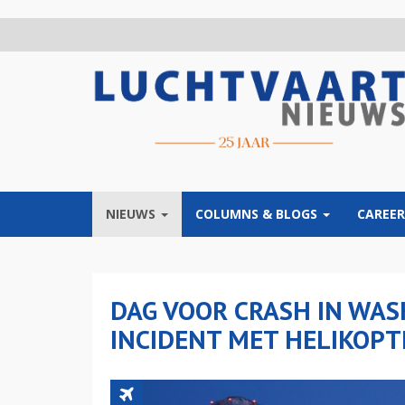
Overslaan
en
naar
de
inhoud
gaan
NIEUWS
COLUMNS & BLOGS
CAREER
DAG VOOR CRASH IN WAS
INCIDENT MET HELIKOPT