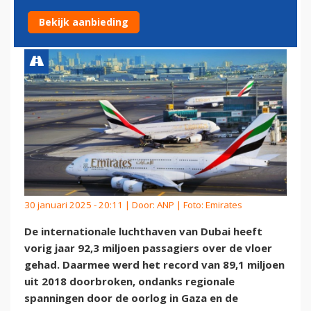
PASSAGIERS OVER DE VLOER
Bekijk aanbieding
30 januari 2025 - 20:11 | Door:
ANP
| Foto: Emirates
De internationale luchthaven van Dubai heeft
vorig jaar 92,3 miljoen passagiers over de vloer
gehad. Daarmee werd het record van 89,1 miljoen
uit 2018 doorbroken, ondanks regionale
spanningen door de oorlog in Gaza en de