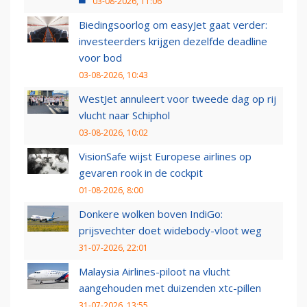
03-08-2026, 11:06
Biedingsoorlog om easyJet gaat verder:
investeerders krijgen dezelfde deadline
voor bod
03-08-2026, 10:43
WestJet annuleert voor tweede dag op rij
vlucht naar Schiphol
03-08-2026, 10:02
VisionSafe wijst Europese airlines op
gevaren rook in de cockpit
01-08-2026, 8:00
Donkere wolken boven IndiGo:
prijsvechter doet widebody-vloot weg
31-07-2026, 22:01
Malaysia Airlines-piloot na vlucht
aangehouden met duizenden xtc-pillen
31-07-2026, 13:55