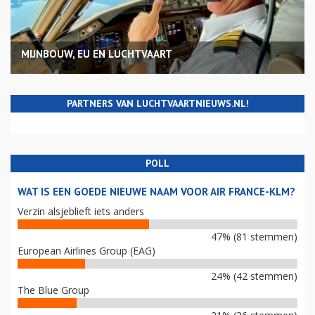
MIJNBOUW, EU EN LUCHTVAART
PARTNERS VAN LUCHTVAARTNIEUWS.NL!
POLL
WAT IS EEN GOEDE NIEUWE NAAM VOOR AIR FRANCE-KLM?
Verzin alsjeblieft iets anders
47% (81 stemmen)
European Airlines Group (EAG)
24% (42 stemmen)
The Blue Group