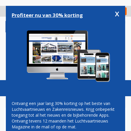
Overslaan
en
x
Digitaal Magazine
Registreer
Check in
naar
Profiteer nu van 30% korting
de
inhoud
gaan
Magazine
Podcasts
Vacatures
Toggl
naviga
Ontvang een jaar lang 30% korting op het beste van
Luchtvaartnieuws en Zakenreisnieuws. Krijg onbeperkt
toegang tot al het nieuws en de bijbehorende Apps.
LUCHTHAVEN VAN DUBAI
Ontvang tevens 12 maanden het Luchtvaartnieuws
KRIJGT RECORDAANTAL
Magazine in de mail of op de mat.