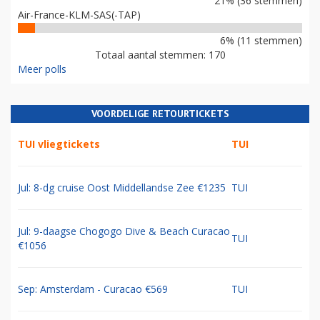
21% (36 stemmen)
Air-France-KLM-SAS(-TAP)
6% (11 stemmen)
Totaal aantal stemmen: 170
Meer polls
VOORDELIGE RETOURTICKETS
TUI vliegtickets
TUI
Jul: 8-dg cruise Oost Middellandse Zee €1235
TUI
Jul: 9-daagse Chogogo Dive & Beach Curacao
TUI
€1056
Sep: Amsterdam - Curacao €569
TUI