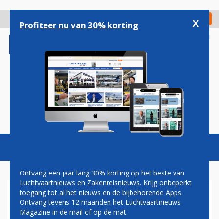
Overslaan
en
x
Digitaal Magazine
Registreer
Check in
naar
Profiteer nu van 30% korting
de
inhoud
gaan
Magazine
Podcasts
Vacatures
Toggl
naviga
Ontvang een jaar lang 30% korting op het beste van
Luchtvaartnieuws en Zakenreisnieuws. Krijg onbeperkt
toegang tot al het nieuws en de bijbehorende Apps.
WINDKRACHT 10 OP
Ontvang tevens 12 maanden het Luchtvaartnieuws
KEFLAVIK AIRPORT:
Magazine in de mail of op de mat.