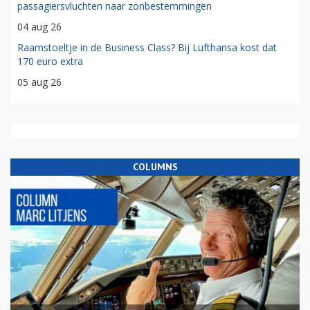
passagiersvluchten naar zonbestemmingen
04 aug 26
Raamstoeltje in de Business Class? Bij Lufthansa kost dat
170 euro extra
05 aug 26
COLUMNS