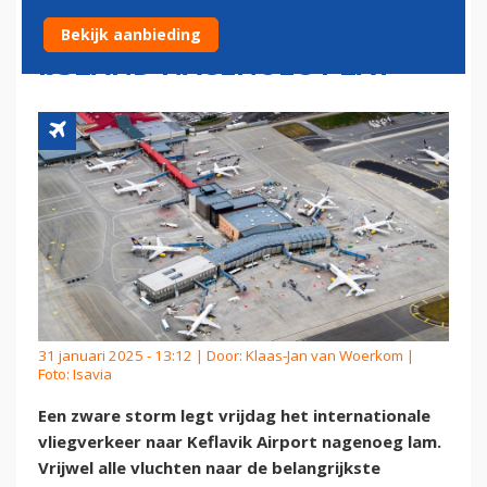
VLIEGVERKEER NAAR
Bekijk aanbieding
IJSLAND NAGENOEG PLAT
31 januari 2025 - 13:12 | Door:
Klaas-Jan van Woerkom
|
Foto: Isavia
Een zware storm legt vrijdag het internationale
vliegverkeer naar Keflavik Airport nagenoeg lam.
Vrijwel alle vluchten naar de belangrijkste