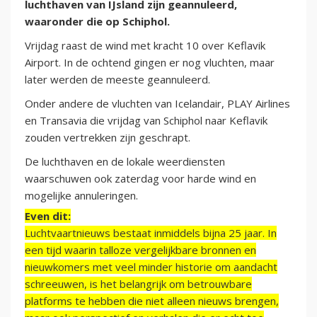
luchthaven van IJsland zijn geannuleerd,
waaronder die op Schiphol.
Vrijdag raast de wind met kracht 10 over Keflavik
Airport. In de ochtend gingen er nog vluchten, maar
later werden de meeste geannuleerd.
Onder andere de vluchten van Icelandair, PLAY Airlines
en Transavia die vrijdag van Schiphol naar Keflavik
zouden vertrekken zijn geschrapt.
De luchthaven en de lokale weerdiensten
waarschuwen ook zaterdag voor harde wind en
mogelijke annuleringen.
Even dit:
Luchtvaartnieuws bestaat inmiddels bijna 25 jaar. In
een tijd waarin talloze vergelijkbare bronnen en
nieuwkomers met veel minder historie om aandacht
schreeuwen, is het belangrijk om betrouwbare
platforms te hebben die niet alleen nieuws brengen,