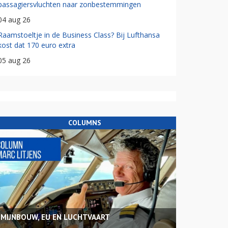
passagiersvluchten naar zonbestemmingen
04 aug 26
Raamstoeltje in de Business Class? Bij Lufthansa
kost dat 170 euro extra
05 aug 26
COLUMNS
MIJNBOUW, EU EN LUCHTVAART