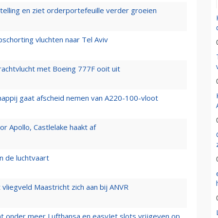
elling en ziet orderportefeuille verder groeien
chorting vluchten naar Tel Aviv
vrachtvlucht met Boeing 777F ooit uit
happij gaat afscheid nemen van A220-100-vloot
 Apollo, Castlelake haakt af
n de luchtvaart
t vliegveld Maastricht zich aan bij ANVR
t onder meer Lufthansa en easyJet slots vrijgeven op