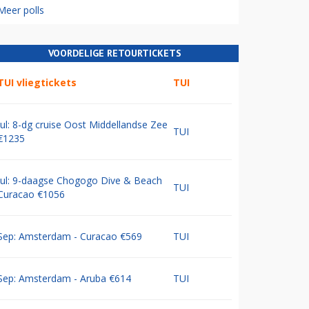
Meer polls
VOORDELIGE RETOURTICKETS
TUI vliegtickets
TUI
Jul: 8-dg cruise Oost Middellandse Zee
TUI
€1235
Jul: 9-daagse Chogogo Dive & Beach
TUI
Curacao €1056
Sep: Amsterdam - Curacao €569
TUI
Sep: Amsterdam - Aruba €614
TUI