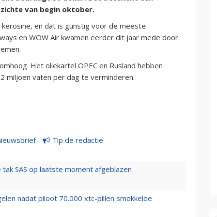
pzichte van begin oktober.
n kerosine, en dat is gunstig voor de meeste
irways en WOW Air kwamen eerder dit jaar mede door
blemen.
er omhoog. Het oliekartel OPEC en Rusland hebben
,2 miljoen vaten per dag te verminderen.
nieuwsbrief
Tip de redactie
 tak SAS op laatste moment afgeblazen
elen nadat piloot 70.000 xtc-pillen smokkelde