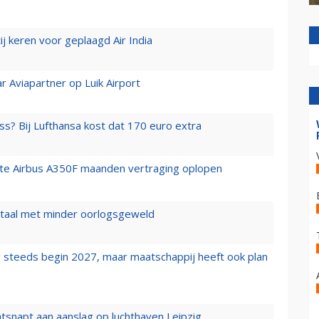
j keren voor geplaagd Air India
r Aviapartner op Luik Airport
ss? Bij Lufthansa kost dat 170 euro extra
rste Airbus A350F maanden vertraging oplopen
wartaal met minder oorlogsgeweld
 steeds begin 2027, maar maatschappij heeft ook plan
tsnapt aan aanslag op luchthaven Leipzig