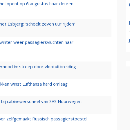
hol opent op 6 augustus haar deuren
t Esbjerg: 'scheelt zeven uur rijden'
 winter weer passagiersvluchten naar
ernood in: streep door vlootuitbreiding
ukken winst Lufthansa hard omlaag
 bij cabinepersoneel van SAS Noorwegen
voor zelfgemaakt Russisch passagierstoestel