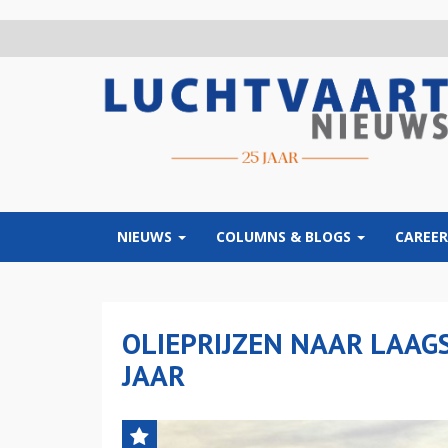
Overslaan
en
naar
de
inhoud
gaan
NIEUWS
COLUMNS & BLOGS
CAREER
OLIEPRIJZEN NAAR LAAG
JAAR