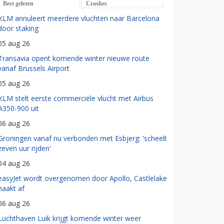
Best gelezen
Crashes
KLM annuleert meerdere vluchten naar Barcelona
door staking
05 aug 26
Transavia opent komende winter nieuwe route
vanaf Brussels Airport
05 aug 26
KLM stelt eerste commerciële vlucht met Airbus
A350-900 uit
06 aug 26
Groningen vanaf nu verbonden met Esbjerg: 'scheelt
zeven uur rijden'
04 aug 26
easyJet wordt overgenomen door Apollo, Castlelake
haakt af
06 aug 26
Luchthaven Luik krijgt komende winter weer